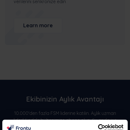
verilerini senkronize edin
Learn more
Ekibinizin Aylık Avantajı
10.000'den fazla FSM liderine katılın. Aylık uzman
liderliğindeki bültenimize abone olun. Şu anda işe
yarayan vaka çalışmalarını, başarı hikayelerini ve