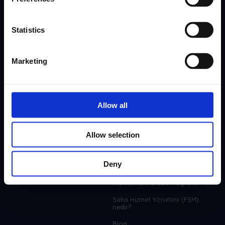
Statistics
Marketing
Şirket
Kaynaklar
Hakkında
Help Center
Allow all
Fiyatlandırma
Entegrasyonlar
Özellikler
Allow selection
ROI Hesaplayıcı
Deny
Yönlendirme Programı
Frontu FSM Ortak Programı
Saha Hizmet Yönetimi (FSM)
nedir?
Blog