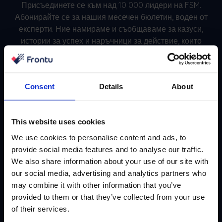
Присъединете се към над 10 000 лидери на FSM.
Абонирайте се за нашия месечен бюлетин, воден от
експерти. Ние намираме и съобщаваме за казуси,
истории за успех и наръчници за действие, които
работят там в момента.
Consent
Details
About
Абонирайте се
This website uses cookies
We use cookies to personalise content and ads, to
provide social media features and to analyse our traffic.
We also share information about your use of our site with
our social media, advertising and analytics partners who
may combine it with other information that you’ve
provided to them or that they’ve collected from your use
of their services.