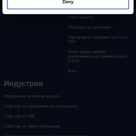
Deny
Калкулатор на
възвръщаемостта на
инвестициите
Програма за насочване
Партньорска програма на Frontu
FSM
Какво представлява
управлението на полеви услуги
(FSM)?
Блог
Индустрии
Управление на полеви услуги
Софтуер за управление на сигурността
Софтуер за ОВК
Софтуер за тежко оборудване
Софтуер за управление на комунални услуги