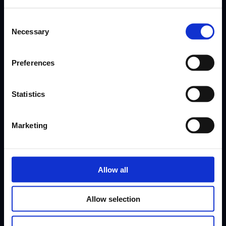
Consent
Приложение за служителите
Работна сила на мотивацията
Necessary
Selection
Preferences
Работна сила на мотивацията
Statistics
Marketing
Компания
Ресурси
Allow all
За
Help Center
Allow selection
Ценообразуване
Интеграции
Характеристики