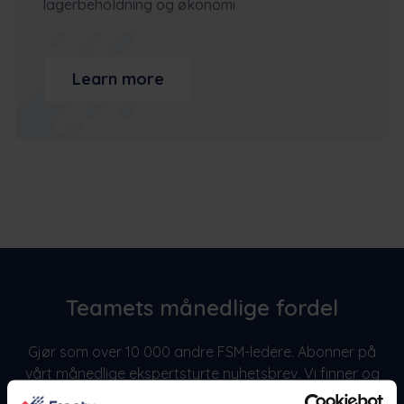
lagerbeholdning og økonomi
Learn more
Teamets månedlige fordel
Gjør som over 10 000 andre FSM-ledere. Abonner på
vårt månedlige ekspertstyrte nyhetsbrev. Vi finner og
rapporterer om casestudier, suksesshistorier og