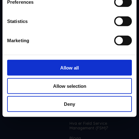
Preferences
Statistics
Marketing
Selskap
Ressurser
Om
Help Center
Allow all
Prising
Integrasjoner
Funksjoner
Allow selection
ROI-kalkulator
Henvisningsprogram
Deny
Frontu FSM Partner Program
Hva er Field Service
Management (FSM)?
Blogg