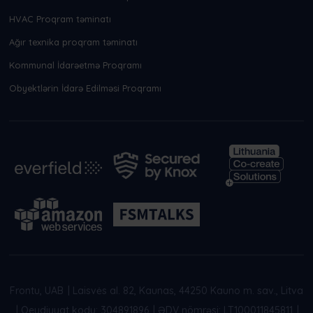
HVAC Proqram təminatı
Ağır texnika proqram təminatı
Kommunal İdarəetmə Proqramı
Obyektlərin İdarə Edilməsi Proqramı
Frontu, UAB
|
Laisvės al. 82, Kaunas, 44250 Kauno m. sav., Litva
|
Qeydiyyat kodu: 304891896
|
ƏDV nömrəsi: LT100011845811
|