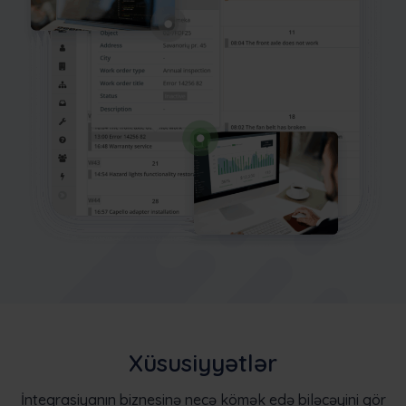
Xüsusiyyətlər
İnteqrasiyanın biznesinə necə kömək edə biləcəyini gör