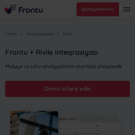
Qeydiyyatdan keç
Frontu
İnteqrasiyalar
Rivile
Frontu + Rivile inteqrasiyası
Maliyyə və sahə əməliyyatlarını asanlıqla əlaqələndir
Demo sifariş edin