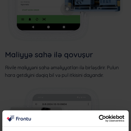
Maliyyə sahə ilə qovuşur
Rivile maliyyəni sahə əməliyyatları ilə birləşdirir. Pulun
hara getdiyini dəqiq bil və pul itkisini dayandır.