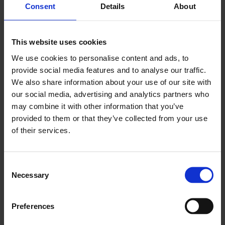
Consent
Details
About
This website uses cookies
We use cookies to personalise content and ads, to
provide social media features and to analyse our traffic.
We also share information about your use of our site with
our social media, advertising and analytics partners who
may combine it with other information that you’ve
provided to them or that they’ve collected from your use
of their services.
Consent
Necessary
Selection
Həqiqi mənfəəti gör
Preferences
Bir boss kimi büdcə qur. Hər bir iş, hər bir xərc, hər bir