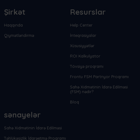
Şirkət
Resurslar
Haqqında
Help Center
Qiymətləndirmə
İnteqrasiyalar
Xüsusiyyətlər
ROI Kalkulyator
Tövsiyə proqramı
Frontu FSM Partnyor Proqramı
Sahə Xidmətinin İdarə Edilməsi
(FSM) nədir?
Bloq
sənayelər
Sahə Xidmətinin İdarə Edilməsi
Təhlükəsizlik İdarəetmə Proqramı