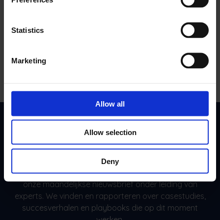
Echte winst zien
Budgetteren als een baas. Elke taak, elke kost, elke
Statistics
inkomstenlijn is kristalhelder.
Marketing
Allow all
Het maandelijkse voordeel van je
Allow selection
team
Deny
Sluit je aan bij 10.000+ FSM-leiders. Abonneer je op
onze maandelijkse nieuwsbrief onder leiding van
experts. We vinden en rapporteren over casestudies,
succesverhalen en playbooks die op dit moment
werken.