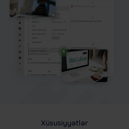
Xüsusiyyətlər