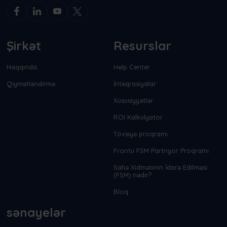
Şirkət
Resurslar
Haqqında
Help Center
Qiymətləndirmə
İnteqrasiyalar
Xüsusiyyətlər
ROI Kalkulyator
Tövsiyə proqramı
Frontu FSM Partnyor Proqramı
Sahə Xidmətinin İdarə Edilməsi
(FSM) nədir?
Bloq
sənayelər