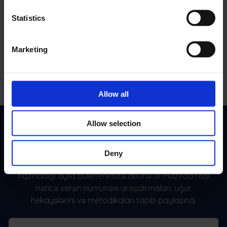
Proaktiv qayğı
Statistics
Həqiqi məlumatlara əsaslanan xidmət, intuisiya ilə deyil.
Maşınlar işlək qalır, fermerlər gülümsəyir.
Marketing
Allow all
Allow selection
Komandanın Aylıq Üstünlüyü
Deny
10.000-dən çox FSM liderinə qoşul. Ekspertlərin
hazırladığı aylıq bülletenimizə abunə ol. Hazırda real
nəticə verən nümunəvi araşdırmaları, uğur
hekayələrini və metodikaları tapıb paylaşırıq.