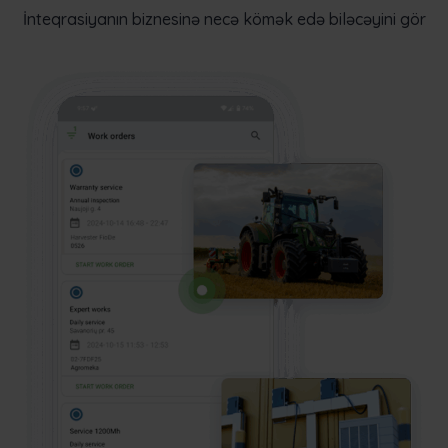
İnteqrasiyanın biznesinə necə kömək edə biləcəyini gör