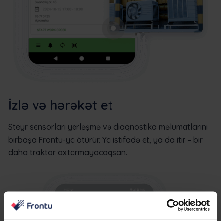
İzlə və hərəkət et
Steyr sensorları yerləşmə və diaqnostika məlumatlarını
birbaşa Frontu-ya ötürür. Ya istifadə et, ya da itir – bir
daha traktor axtarmayacaqsan.