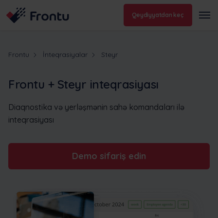
Qeydiyyatdan keç
Frontu
İnteqrasiyalar
Steyr
Frontu + Steyr inteqrasiyası
Diaqnostika və yerləşmənin sahə komandaları ilə
inteqrasiyası
Demo sifariş edin