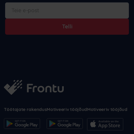
Telli
Töötajate rakendus
Motiveeriv tööjõud
Motiveeriv tööjõud