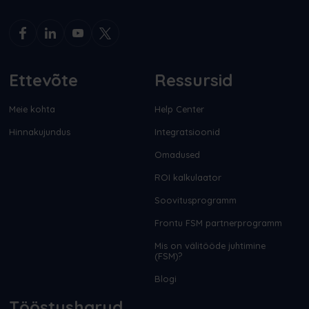
Ettevõte
Ressursid
Meie kohta
Help Center
Hinnakujundus
Integratsioonid
Omadused
ROI kalkulaator
Soovitusprogramm
Frontu FSM partnerprogramm
Mis on välitööde juhtimine
(FSM)?
Blogi
Tööstusharud