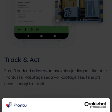
Track & Act
Steyr’i andurid edastavad asukoha ja diagnostika otse
Frontusse. Kasutage seda või kaotage see, te ei otsi
enam kunagi traktorit.