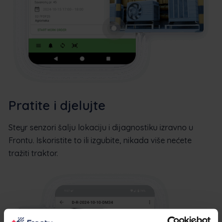
Pratite i djelujte
Steyr senzori šalju lokaciju i dijagnostiku izravno u
Frontu. Iskoristite to ili izgubite, nikada više nećete
tražiti traktor.