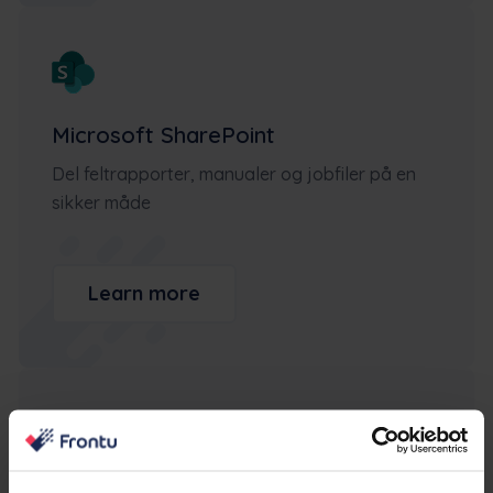
Microsoft SharePoint
Del feltrapporter, manualer og jobfiler på en
sikker måde
Learn more