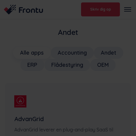
Skriv dig op
Andet
Alle apps
Accounting
Andet
ERP
Flådestyring
OEM
AdvanGrid
AdvanGrid leverer en plug-and-play SaaS til