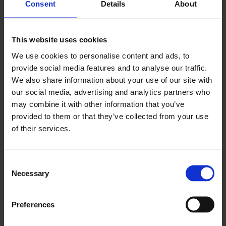
Google Kalender
Consent
Details
About
Tilføj feltopgaver og deadlines til kalendere
This website uses cookies
We use cookies to personalise content and ads, to
provide social media features and to analyse our traffic.
Learn more
We also share information about your use of our site with
our social media, advertising and analytics partners who
may combine it with other information that you’ve
provided to them or that they’ve collected from your use
of their services.
Consent
Twilio
Necessary
Selection
Automatiser advarsler, påmindelser og
opdateringer til kunder
Preferences