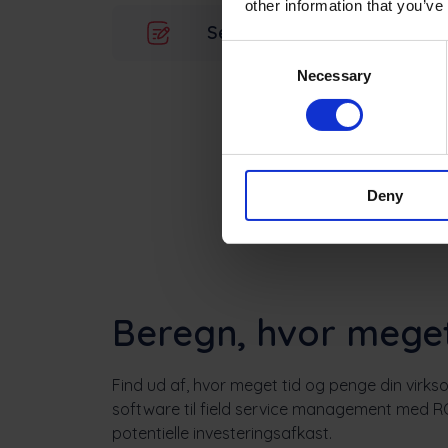
other information that you’ve
Send arbejdsordre-rappor
Consent
Necessary
Selection
Deny
Beregn, hvor mege
Find ud af, hvor meget tid og penge din virks
software til field service management med ROI
potentielle investeringsafkast.