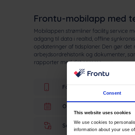
Frontu-mobilapp med te
Mobilappen strømliner facility service
adgang til data i realtid, offline synkro
opdateringer af tidsplaner. Den gør det m
arbejdsordrehistorik og dokumenter, sa
rapporter med det samme.
Få adgang til data offline og
Consent
Opdater skemaet automati
This website uses cookies
We use cookies to personalis
Se dokumenter og arbejdsor
information about your use of