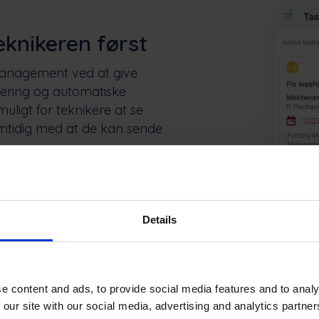
knikeren først
 management ved at give
nisering og automatiske
uligt for teknikere at se
mtidig med at de kan sende
 synkroniser i realtid
Details
sk
e content and ads, to provide social media features and to analy
drehistorik
 our site with our social media, advertising and analytics partn