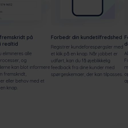
fremskridt på
Forbedr din kundetilfredshed
F
 realtid
d
Registrer kundeforespørgsler med
 elimineres alle
A
et klik på en knap. Når jobbet er
rocesser, og
F
udført, kan du få øjeblikkelig
erne kan blot informere
m
feedback fra dine kunder med
m fremskridt,
o
spørgeskemaer, der kan tilpasses.
ger eller behov med et
a
 en knap.