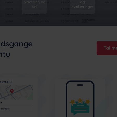
placering og
og
tid
evalueringer
ejdsgange
Tal m
ntu