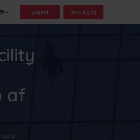
Log ind
Skriv dig op
ility
n name:
.frontu.com
 af
Max AI er her
Fra at omformulere rodede
opgaver til at svare på "hvorfor
blev det forsinket?" - Max AI
hjælper dit team med at handle
hurtigere og holde sig skarpe.
Max AI
Book en demo
 med en