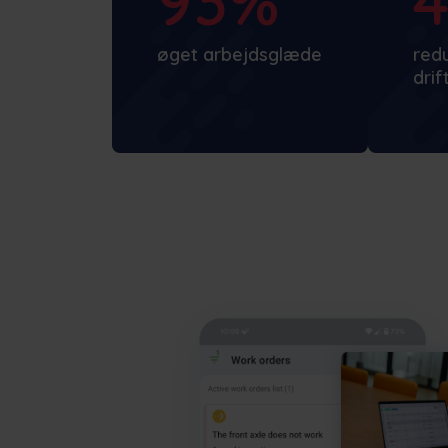
93%
øget arbejdsglæde
redu
dri