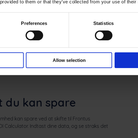
 provided to them or that they’ve collected from your use of their
ter med det samme
Preferences
Statistics
Allow selection
t du kan spare
omhed kan spare ved at skifte til Frontus
 Calculator. Indtast dine data, og se straks det