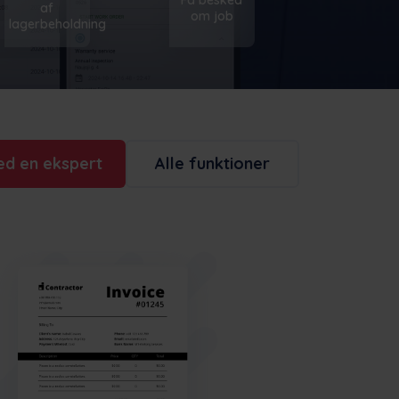
af
om job
lagerbeholdning
ed en ekspert
Alle funktioner