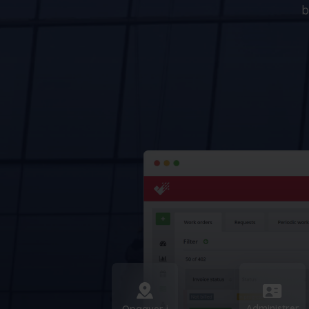
virksomheder
b
Administrer
Opgaver i