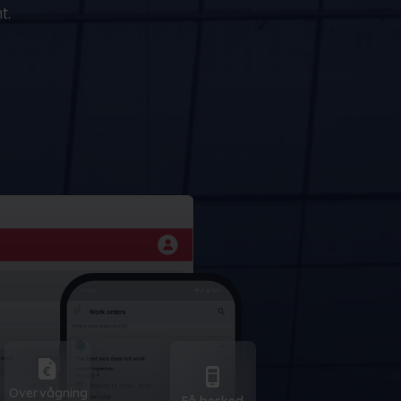
t.
Overvågning
Få besked