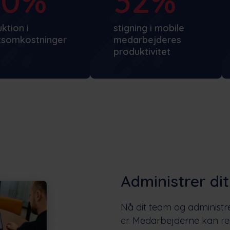
40%
32%
ktion i
stigning i mobile
ftsomkostninger
medarbejderes
produktivitet
Administrer dit
Nå dit team og administre
er. Medarbejderne kan re