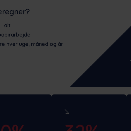
eregner?
i alt
papirarbejde
are hver uge, måned og år