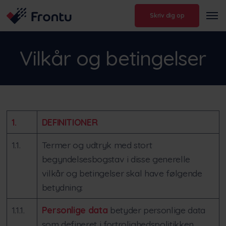
Skriv dig op
Vilkår og betingelser
1.
DEFINITIONER
1.1.
Termer og udtryk med stort
begyndelsesbogstav i disse generelle
vilkår og betingelser skal have følgende
betydning:
1.1.1.
Personlige data
betyder personlige data
som defineret i fortrolighedspolitikken.