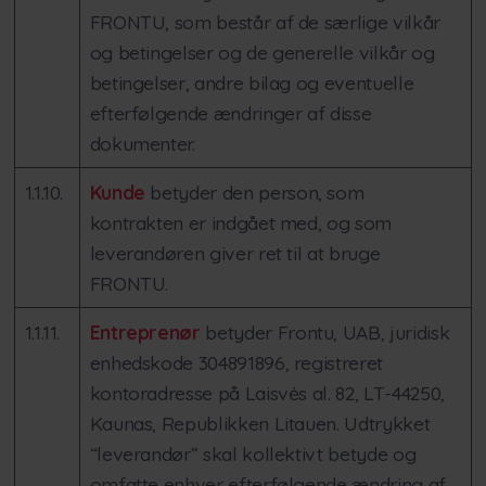
FRONTU, som består af de særlige vilkår
og betingelser og de generelle vilkår og
betingelser, andre bilag og eventuelle
efterfølgende ændringer af disse
dokumenter.
1.1.10.
Kunde
betyder den person, som
kontrakten er indgået med, og som
leverandøren giver ret til at bruge
FRONTU.
1.1.11.
Entreprenør
betyder Frontu, UAB, juridisk
enhedskode 304891896, registreret
kontoradresse på Laisvės al. 82, LT-44250,
Kaunas, Republikken Litauen. Udtrykket
“leverandør” skal kollektivt betyde og
omfatte enhver efterfølgende ændring af