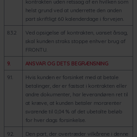
kontrakten uden retssag af en hvilken som
helst grund ved at underrette den anden
part skriftligt 60 kalenderdage i forvejen.
8.3.2
Ved opsigelse af kontrakten, uanset årsag,
skal kunden straks stoppe enhver brug af
FRONTU.
9.
ANSVAR OG DETS BEGRÆNSNING
9.1.
Hvis kunden er forsinket med at betale
betalinger, der er fastsat i kontrakten eller
andre dokumenter, har leverandøren ret til
at kræve, at kunden betaler morarenter
svarende til 0,04 % af det ubetalte beløb
for hver dags forsinkelse.
9.2.
Den part, der overtræder vilkårene i denne