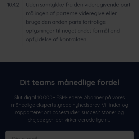
10.4.2.
Uden samtykke fra den videregivende part
må ingen af parterne videregive eller
bruge den anden parts fortrolige
oplysninger til noget andet formål end
opfyldelse af kontrakten.
Dit teams månedlige fordel
Slut dig til 10.000+ FSM-ledere. Abonner på vores
månedlige ekspertstyrede nyhedsbrev. Vi finder og
rapporterer om casestudier, succeshistorier og
drejebøger, der virker derude lige nu.