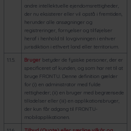
andre intellektuelle ejendomsrettigheder,
der nu eksisterer eller vil opstå i fremtiden,
herunder alle ansøgninger og
registreringer, fornyelser og tilføjelser
heraf i henhold til lovgivningen i enhver
jurisdiktion i ethvert land eller territorium.
1.1.5.
Bruger
betyder de fysiske personer, der er
specificeret af kunden, og som har ret til at
bruge FRONTU. Denne definition gælder
for (i) en administrator med fulde
rettigheder; (ii) en bruger med begrænsede
tilladelser eller (iii) en applikationsbruger,
der kun får adgang til FRONTU-
mobilapplikationen.
1.1.6.
Tilbud (Quote) eller særlige vilkår og