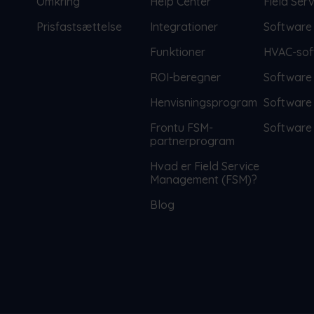
Omkring
Help Center
Field Se
Prisfastsættelse
Integrationer
Software 
Funktioner
HVAC-sof
ROI-beregner
Software 
Henvisningsprogram
Software 
Frontu FSM-
Software t
partnerprogram
Hvad er Field Service
Management (FSM)?
Blog