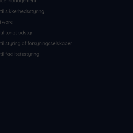
rvice Management
til sikkerhedsstyring
tware
til tungt udstyr
til styring af forsyningsselskaber
il facilitetsstyring