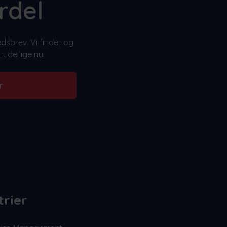
rdel
dsbrev. Vi finder og
ude lige nu.
r
trier