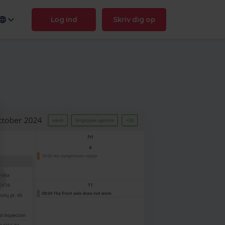
Log ind
Skriv dig op
n name:
.frontu.com
Max AI er her
Fra at omformulere rodede
opgaver til at svare på "hvorfor
blev det forsinket?" - Max AI
hjælper dit team med at handle
hurtigere og holde sig skarpe.
Max AI
Book en demo