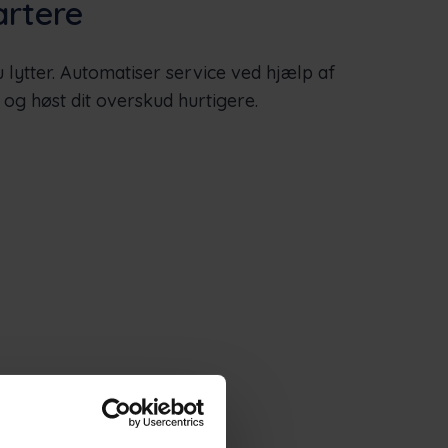
rtere
u lytter. Automatiser service ved hjælp af
d, og høst dit overskud hurtigere.