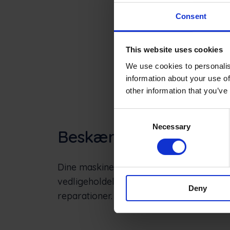
Consent
This website uses cookies
We use cookies to personalis
information about your use of
other information that you’ve
Consent
Necessary
Selection
Beskær mere, stress m
Dine maskiner skal ikke ødelægge din sæ
vedligeholdelse, så du kan fokusere på 
Deny
reparationer.