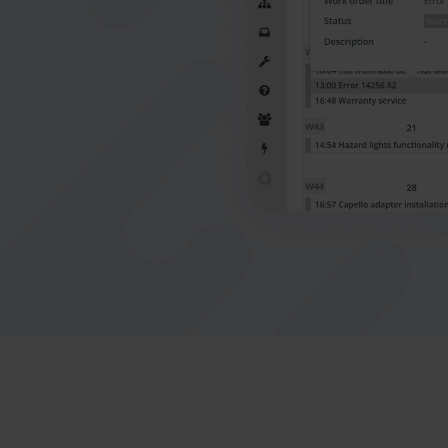
Nederlands
Norsk bokmål
српски
Slovenščina
Svenska
Türkçe