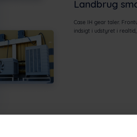
Landbrug sma
Case IH gear taler. Front
indsigt i udstyret i realti