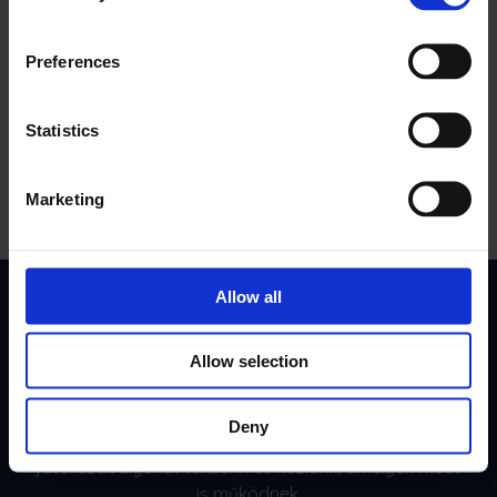
Több üzemidő
Preferences
A valós idejű betekintés révén a járművek az utakon
maradnak, és a bevételek is gördülnek.
Statistics
Marketing
Allow all
Csapata havi előnye
Allow selection
Csatlakozzon 10,000+ FSM vezetőhöz. Iratkozzon fel
havi szakértői hírlevelünkre. Olyan
Deny
esettanulmányokat, sikertörténeteket és
játékszabályokat találunk és közlünk, amelyek most
is működnek.