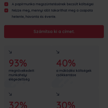
A papírmunka megszüntetésének becsült költségei
Nézze meg, mennyi időt takaríthat meg a csapata
hetente, havonta és évente.
Számítsa ki a címet.
93%
40%
megnövekedett
a működési költségek
munkahelyi
csökkentése
elégedettség
32%
30%