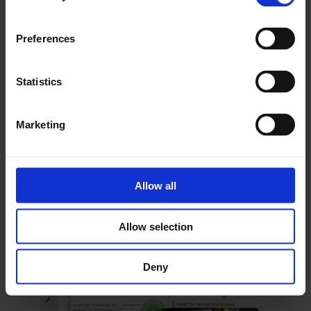
Tudjon meg többet
Preferences
Statistics
Frontu integrálása kedvenc
eszközeivel
Marketing
Allow all
Allow selection
Deny