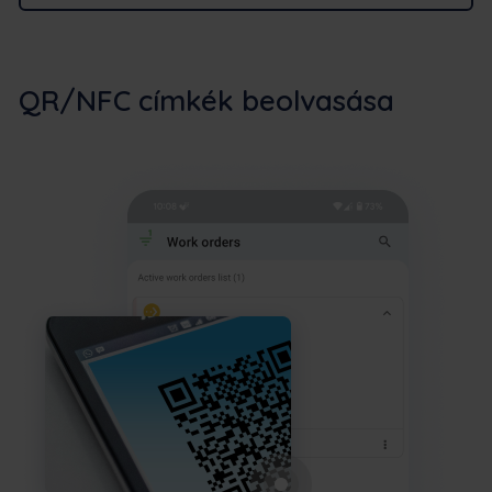
QR/NFC címkék beolvasása