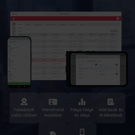
Menetrend
Pálya helye
Aláírások és
Feladatok
kezelése
és ideje
értékelések
valós időben