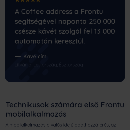
A Coffee address a Frontu
segítségével naponta 250 000
csésze kávét szolgál fel 13 000
automatán keresztül.
Kávé cím
Litvánia, Lettország, Észtország
Technikusok számára első Frontu
mobilalkalmazás
A mobilalkalmazás a valós idejű adathozzáférés, az