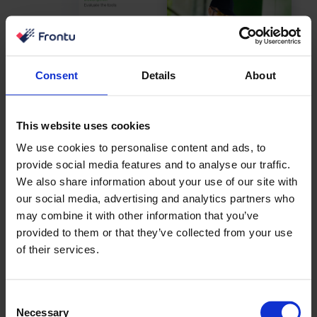
Consent
Details
About
This website uses cookies
We use cookies to personalise content and ads, to
provide social media features and to analyse our traffic.
We also share information about your use of our site with
our social media, advertising and analytics partners who
Felejtse el a hosszadalmas és unalmas adminisztratív
may combine it with other information that you’ve
feladatokat – mi gondoskodunk róla. A Frontu lehetővé
provided to them or that they’ve collected from your use
teszi az időszakos és ismétlődő adminisztratív eljárások
of their services.
optimalizálását és automatizálását, hogy Ön és
csapata arra koncentrálhasson, ami a legfontosabb – a
kiváló szolgáltatás nyújtására.
Consent
Necessary
Selection