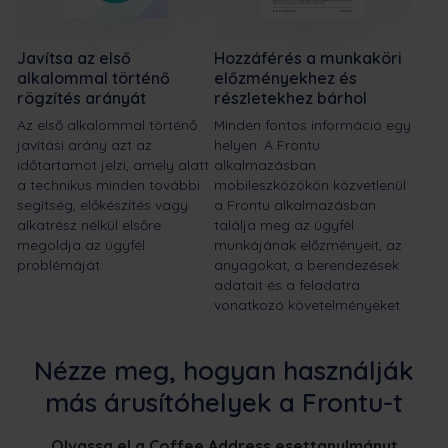
Javítsa az első
Hozzáférés a munkaköri
alkalommal történő
előzményekhez és
rögzítés arányát
részletekhez bárhol
Az első alkalommal történő
Minden fontos információ egy
javítási arány azt az
helyen. A Frontu
időtartamot jelzi, amely alatt
alkalmazásban
a technikus minden további
mobileszközökön közvetlenül
segítség, előkészítés vagy
a Frontu alkalmazásban
alkatrész nélkül elsőre
találja meg az ügyfél
megoldja az ügyfél
munkájának előzményeit, az
problémáját.
anyagokat, a berendezések
adatait és a feladatra
vonatkozó követelményeket.
Nézze meg, hogyan használják
más árusítóhelyek a Frontu-t
Olvassa el a Coffee Address esettanulmányt