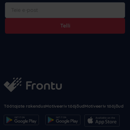
Telli
Töötajate rakendus
Motiveeriv tööjõud
Motiveeriv tööjõud