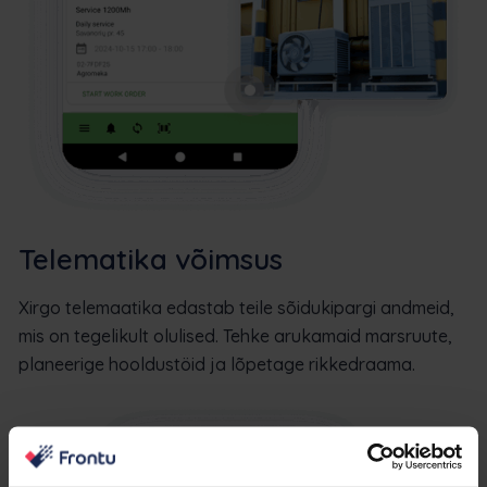
Telematika võimsus
Xirgo telemaatika edastab teile sõidukipargi andmeid,
mis on tegelikult olulised. Tehke arukamaid marsruute,
planeerige hooldustöid ja lõpetage rikkedraama.