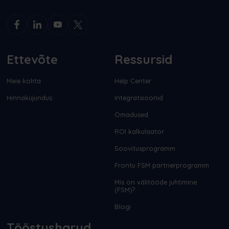
Ettevõte
Ressursid
Meie kohta
Help Center
Hinnakujundus
Integratsioonid
Omadused
ROI kalkulaator
Soovitusprogramm
Frontu FSM partnerprogramm
Mis on välitööde juhtimine
(FSM)?
Blogi
Tööstusharud