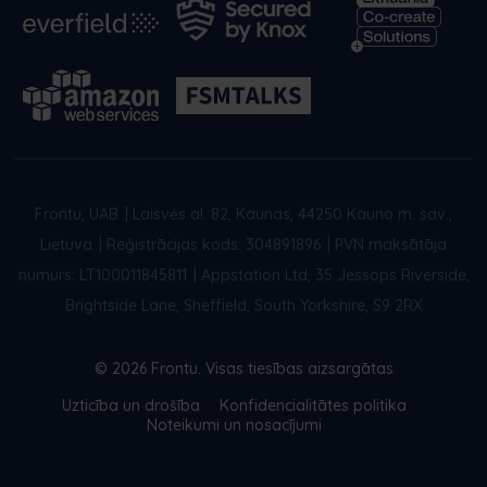
Frontu, UAB
|
Laisvės al. 82, Kaunas, 44250 Kauno m. sav.,
Lietuva
|
Reģistrācijas kods: 304891896
|
PVN maksātāja
numurs: LT100011845811
|
Appstation Ltd, 35 Jessops Riverside,
Brightside Lane, Sheffield, South Yorkshire, S9 2RX
© 2026 Frontu. Visas tiesības aizsargātas
Uzticība un drošība
Konfidencialitātes politika
Noteikumi un nosacījumi