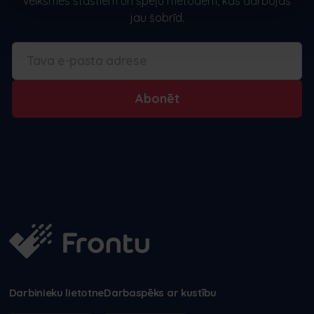
veiksmes stāstiem un spēļu metodēm, kas darbojas
jau šobrīd.
Abonēt
Darbinieku lietotne
Darbaspēks ar kustību