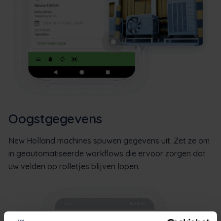
Oogstgegevens
New Holland machines spuwen gegevens uit. Zet ze om
in geautomatiseerde workflows die ervoor zorgen dat
uw velden op rolletjes blijven lopen.