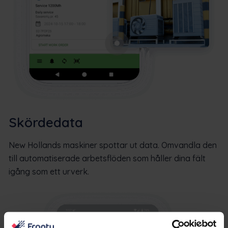
Skördedata
New Hollands maskiner spottar ut data. Omvandla den
till automatiserade arbetsflöden som håller dina fält
igång som ett urverk.