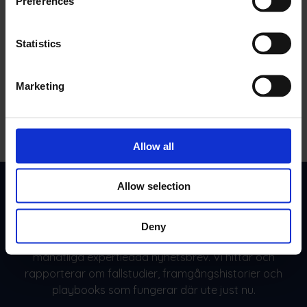
Preferences
Sugga Effektivitet
Statistics
Låt utrustningen tala om för dig vad den behöver.
Åtgärda små problem innan de blir till katastrofer.
Marketing
Allow all
Allow selection
Ditt teams månatliga fördel
Deny
Gör som 10 000+ FSM-ledare. Prenumerera på vårt
månatliga expertledda nyhetsbrev. Vi hittar och
rapporterar om fallstudier, framgångshistorier och
playbooks som fungerar där ute just nu.