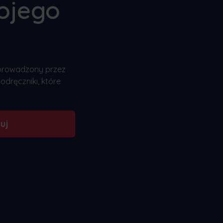
ojego
 prowadzony przez
odręczniki, które
uj