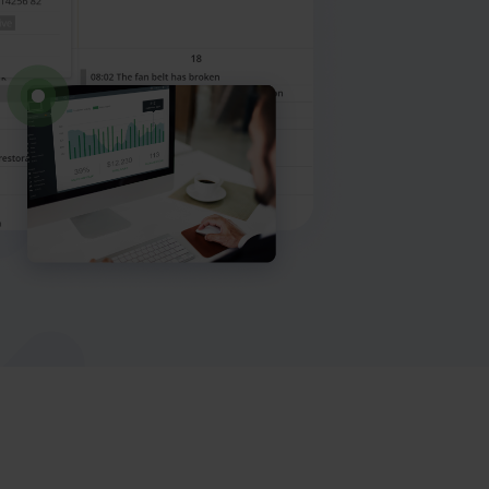
Max AI
Zarezerwuj demo