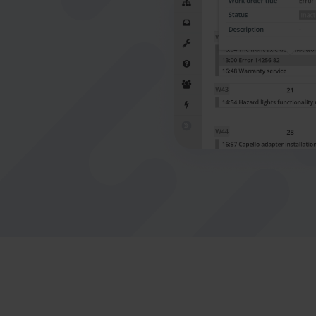
tylko
Nederlands
Norsk bokmål
српски
Slovenščina
Svenska
Türkçe