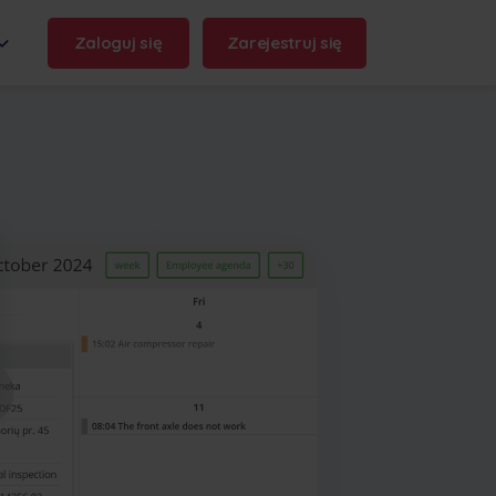
Zaloguj się
Zarejestruj się
domeny:
.frontu.com
Max AI jest tutaj
Od przeformułowania
niechlujnych zadań po odpowiedź
na pytanie "dlaczego to się
opóźniło?", Max AI pomaga
zespołowi działać szybciej i
zachować ostrość.