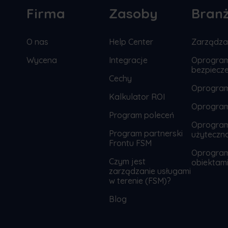
Firma
Zasoby
Bran
O nas
Help Center
Zarządzan
Wycena
Integracje
Oprogram
bezpiecz
Cechy
Oprogra
Kalkulator ROI
Oprogram
Program poleceń
Oprogram
Program partnerski
użyteczno
Frontu FSM
Oprogram
Czym jest
obiektam
zarządzanie usługami
w terenie (FSM)?
Blog