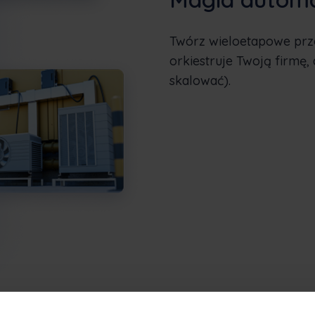
Twórz wieloetapowe prze
orkiestruje Twoją firmę,
skalować).