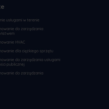
że
ie usługami w terenie
owanie do zarządzania
eństwem
mowanie HVAC
owanie dla ciężkiego sprzętu
owanie do zarządzania usługami
ści publicznej
owanie do zarządzania
i