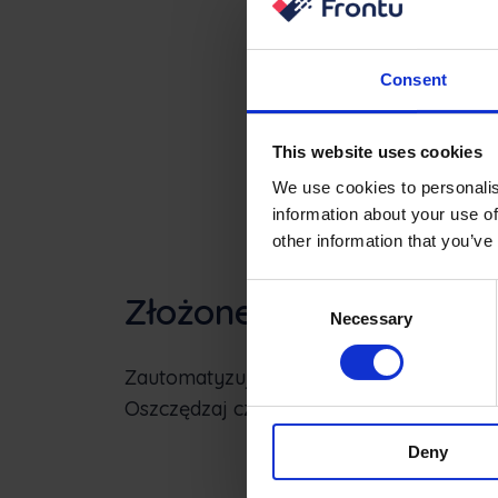
Consent
This website uses cookies
We use cookies to personalis
information about your use of
other information that you’ve
Consent
Złożone, zrobione łat
Necessary
Selection
Zautomatyzuj absurdalne procesy, o któr
Oszczędzaj czas i zaimponuj szefowi.
Deny