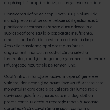
etapă implică propriile decizii, riscuri și cerințe de date.
Planificarea definește scopul activului și volumul de
muncă preconizat pe care trebuie să îl gestioneze. O
planificare necorespunzătoare duce adesea la o
supraspecificare sau la o capacitate insuficientă,
ambele conducând la creșterea costurilor în timp.
Achizițiile transformă apoi acest plan într-un
angajament financiar, în cadrul căruia selecția
furnizorilor, condițiile de garanție și termenele de livrare
influențează rezultatele pe termen lung.
Odată intrat în funcțiune, activul începe să genereze
valoare, dar începe și să acumuleze uzură. Acesta este
momentul în care datele de utilizare din lumea reală
devin esențiale. Întreținerea este mai degrabă un
proces continuu decât o reparație reactivă. Aceasta
garantează că activul rămâne sigur, conform și