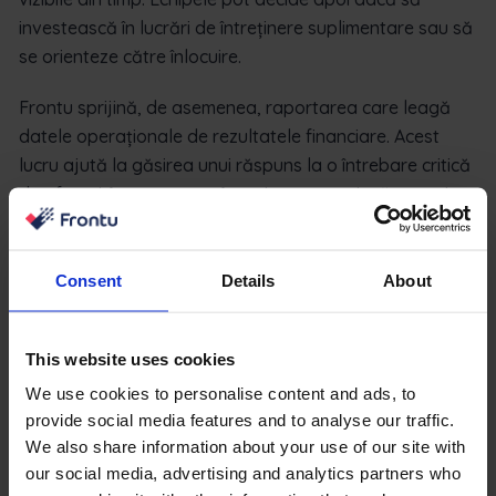
investească în lucrări de întreținere suplimentare sau să
se orienteze către înlocuire.
Frontu sprijină, de asemenea, raportarea care leagă
datele operaționale de rezultatele financiare. Acest
lucru ajută la găsirea unui răspuns la o întrebare critică
de afaceri: în ce moment întreținerea continuă nu mai
are sens în comparație cu investiția în echipamente noi.
Prin fundamentarea deciziilor pe date reale,
întreprinderile reduc incertitudinea și îmbunătățesc
Consent
Details
About
valoarea activelor pe termen lung.
Fiecare activ contează
This website uses cookies
We use cookies to personalise content and ads, to
Scopul gestionării ciclului de viață al echipamentelor
provide social media features and to analyse our traffic.
este de a se asigura că fiecare activ contribuie în mod
We also share information about your use of our site with
pozitiv la activitate de la început până la sfârșit.
our social media, advertising and analytics partners who