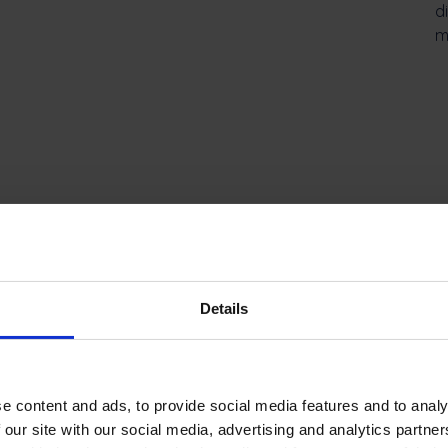
d
m
Ce spun clienții noștri
Citiți studiul de caz Vilniaus vandenys
Details
e content and ads, to provide social media features and to analy
 our site with our social media, advertising and analytics partn