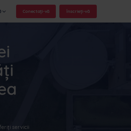
Conectați-vă
Înscrieți-vă
ei
oastră:
.frontu.com
ăți
rea
Max AI este aici
De la reformularea sarcinilor
complicate până la răspunsul la
întrebarea "de ce s-a întârziat?",
Max AI vă ajută echipa să
acționeze mai rapid și să rămână
ageră.
eriți servicii