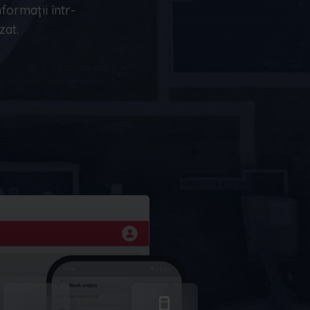
Max
Rezervați o
nformații într-
AI
demonstrație
zat.