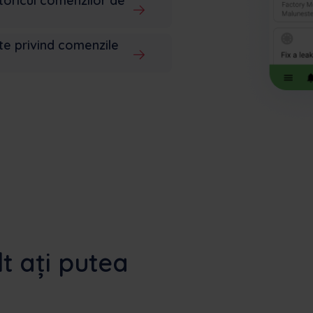
storicul comenzilor de
te privind comenzile
t ați putea