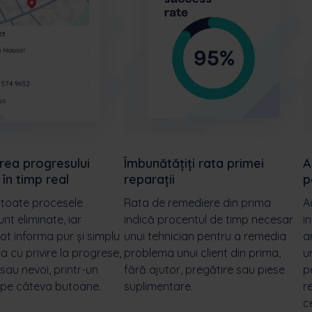
rea progresului
Îmbunătățiți rata primei
A
 în timp real
reparații
p
 toate procesele
Rata de remediere din prima
A
nt eliminate, iar
indică procentul de timp necesar
i
pot informa pur și simplu
unui tehnician pentru a remedia
a
 cu privire la progrese,
problema unui client din prima,
u
sau nevoi, printr-un
fără ajutor, pregătire sau piese
p
c pe câteva butoane.
suplimentare.
r
c