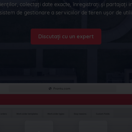
optimizarea inventarului și multe altele
enților, colectați date exacte, înregistrați și partajați i
Nederlands
Norsk bokmål
српски
sistem de gestionare a serviciilor de teren ușor de utili
Slovenščina
Svenska
Türkçe
Discutați cu un expert