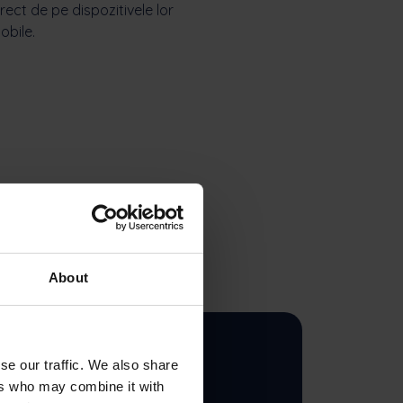
irect de pe dispozitivele lor
obile.
About
se our traffic. We also share
ers who may combine it with