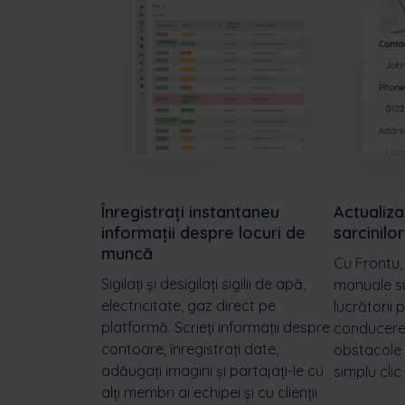
Înregistrați instantaneu
Actualiza
informații despre locuri de
sarcinilor
muncă
Cu Frontu,
Sigilați și desigilați sigilii de apă,
manuale su
electricitate, gaz direct pe
lucrătorii 
platformă. Scrieți informații despre
conducerea
contoare, înregistrați date,
obstacole 
adăugați imagini și partajați-le cu
simplu cli
alți membri ai echipei și cu clienții