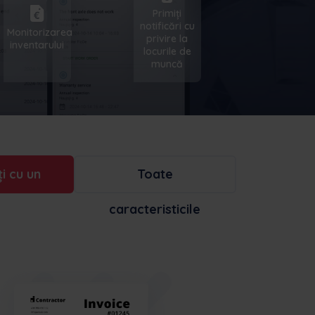
Primiți
notificări cu
Monitorizarea
privire la
inventarului
locurile de
muncă
i cu un
Toate
caracteristicile
ert