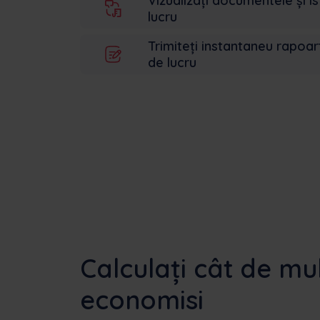
Vizualizați documentele și i
lucru
Trimiteți instantaneu rapoar
de lucru
Calculați cât de mul
economisi