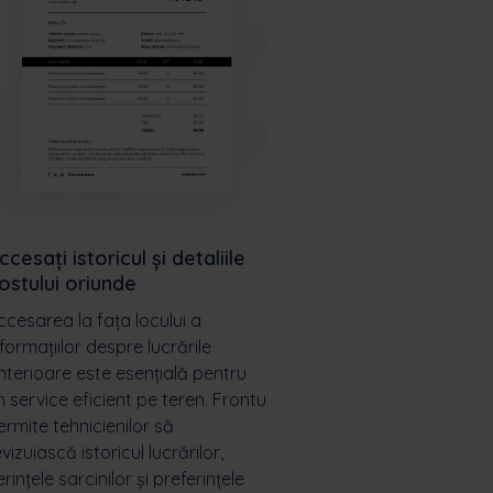
ccesați istoricul și detaliile
ostului oriunde
ccesarea la fața locului a
nformațiilor despre lucrările
nterioare este esențială pentru
n service eficient pe teren. Frontu
ermite tehnicienilor să
evizuiască istoricul lucrărilor,
erințele sarcinilor și preferințele