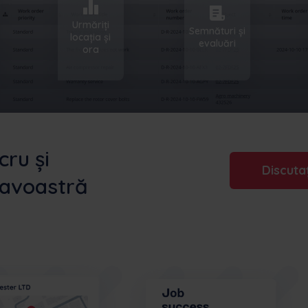
Urmăriți
Semnături și
locația și
evaluări
ora
cru și
Discutaț
eavoastră
exp