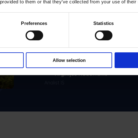
 provided to them or that they’ve collected from your use of their
Frontu ne-a ajutat 
managementul servic
Preferences
Statistics
clienți, să renunțăm 
mai sustenabili, red
costurile administrat
Allow selection
Virginijus Radomskis
Analist IS