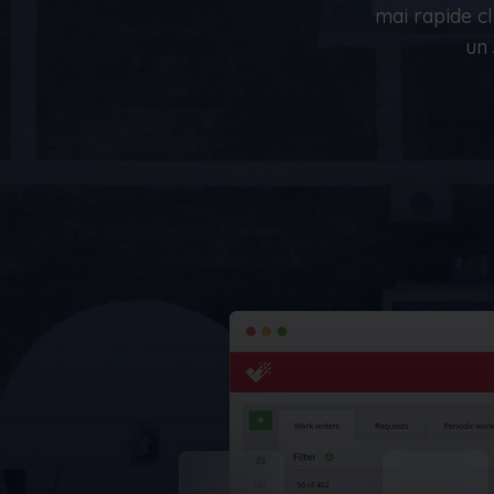
Studii de caz
mai rapide cli
Vedeți cum Frontu a ajutat alte afaceri
un 