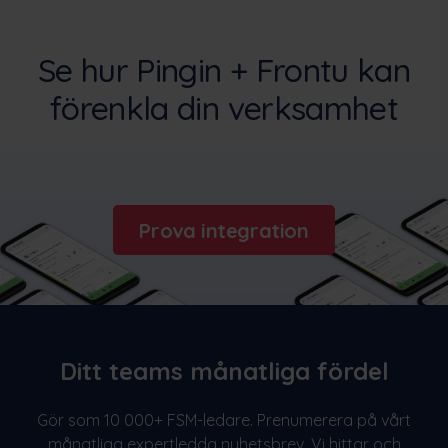
Se hur Pingin + Frontu kan
förenkla din verksamhet
Prova integration
Ditt teams månatliga fördel
Gör som 10 000+ FSM-ledare. Prenumerera på vårt
månatliga expertledda nyhetsbrev. Vi hittar och