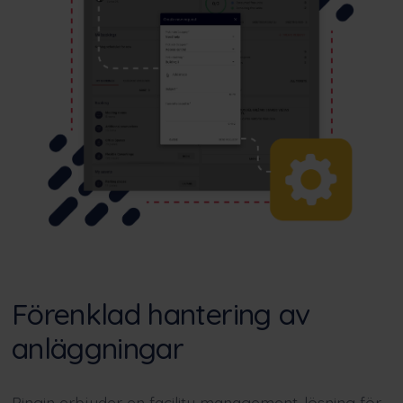
Förenklad hantering av
anläggningar
Pingin erbjuder en facility management-lösning för