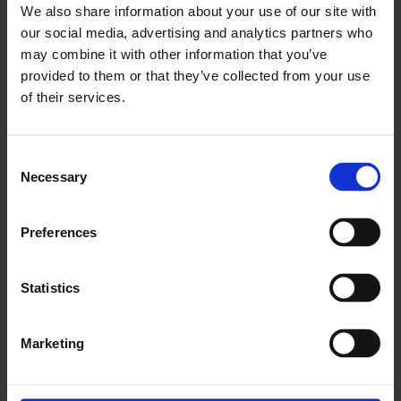
We also share information about your use of our site with
our social media, advertising and analytics partners who
may combine it with other information that you’ve
provided to them or that they’ve collected from your use
of their services.
Consent
Necessary
Selection
Preferences
Generera rapporter om
Statistics
anställda
Marketing
Att spåra dina anställdas produktivitet är grunden
för att maximera potentialen i dina resurser, skapa