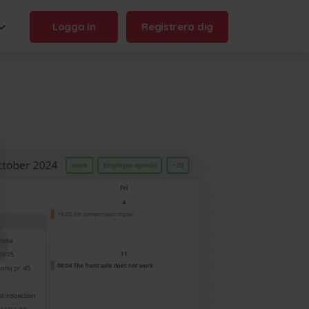
Logga in
Registrera dig
n name:
.frontu.com
Max AI är här
Från att omformulera röriga
uppgifter till att svara på frågan
"varför blev det här försenat?" -
Max AI hjälper ditt team att agera
snabbare och hålla sig
uppdaterade.