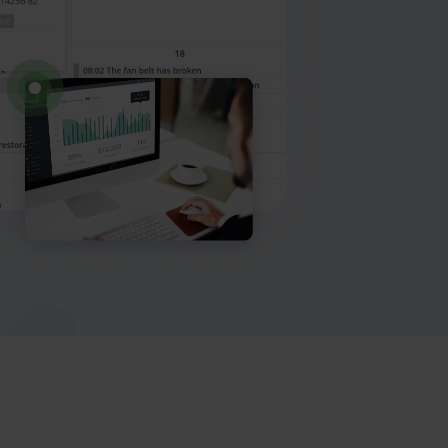
Max AI
Boka en demo