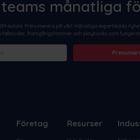
t teams månatliga fö
M-ledare. Prenumerera på vårt månatliga expertledda nyhets
fallstudier, framgångshistorier och playbooks som fungerar 
Prenumer
Företag
Resurser
Indus