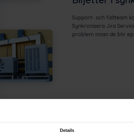
Support- och fältteam ka
Synkronisera Jira Servic
problem innan de blir ep
Details