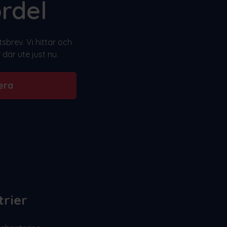
rdel
brev. Vi hittar och
där ute just nu.
era
trier