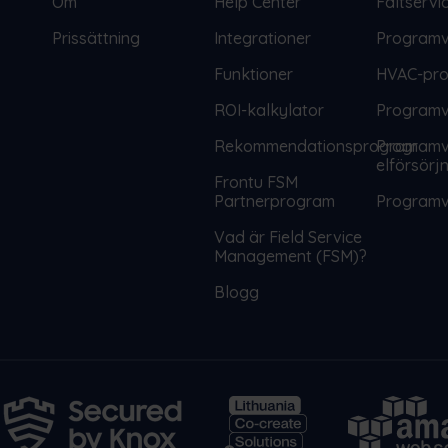
Om
Help Center
Fältservi
Prissättning
Integrationer
Programv
Funktioner
HVAC-pr
ROI-kalkylator
Programva
Rekommendationsprogram
Programva
elförsörj
Frontu FSM
Partnerprogram
Programva
Vad är Field Service
Management (FSM)?
Blogg