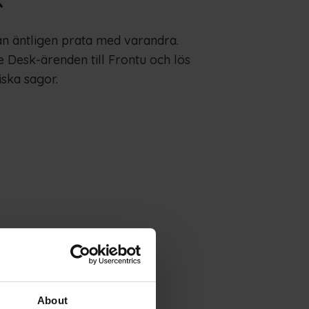
n äntligen prata med varandra.
e Desk-ärenden till Frontu och lös
iska sagor.
About