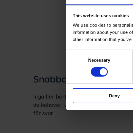
This website uses cookies
We use cookies to personalis
information about your use of
other information that you’ve
Consent
Necessary
Selection
Snabbare lösningar
Deny
Inga fler borttappade ärenden. Tekniker
de behöver, utvecklarna ser feedback fr
får svar.