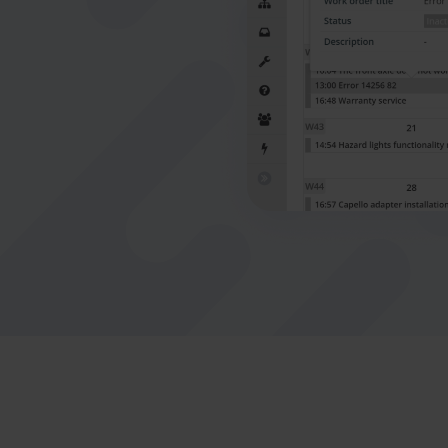
Nederlands
Norsk bokmål
српски
Slovenščina
Svenska
Türkçe