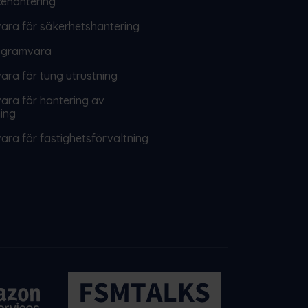
cehantering
ara för säkerhetshantering
ogramvara
ra för tung utrustning
ra för hantering av
ning
ra för fastighetsförvaltning