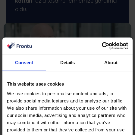
kattan
fazla tasarruf etmemize yardımcı
oldu.
Consent
Details
About
This website uses cookies
Tomas Griškevičius
We use cookies to personalise content and ads, to
Satış Sonrası Müdürü
provide social media features and to analyse our traffic.
We also share information about your use of our site with
our social media, advertising and analytics partners who
may combine it with other information that you’ve
Sıkça sorulan sorular
provided to them or that they’ve collected from your use