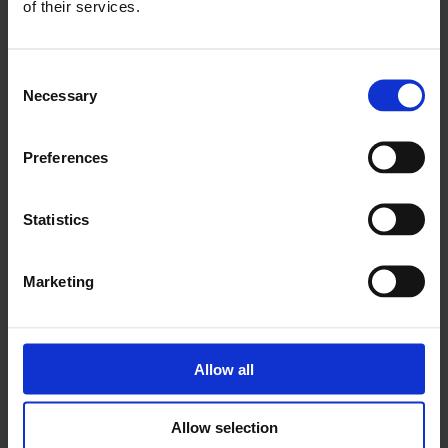
of their services.
Consent
Necessary
Selection
Frontu’nun fiyatı ne kadar?
Preferences
CRM veya ERP yazılımı ile entegre
Statistics
etmek mümkün mü?
Marketing
Bir Frontu planı satın aldıktan sonra
herhangi bir destek var mı?
Allow all
Optimum kullanım için hangi cihaz
özelliklerini önerirsiniz?
Allow selection