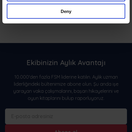
Deny
Ekibinizin Aylık Avantajı
10.000'den fazla FSM liderine katılın. Aylık uzman
liderliğindeki bültenimize abone olun. Şu anda işe
yarayan vaka çalışmalarını, başarı hikayelerini ve
oyun kitaplarını bulup raporluyoruz.