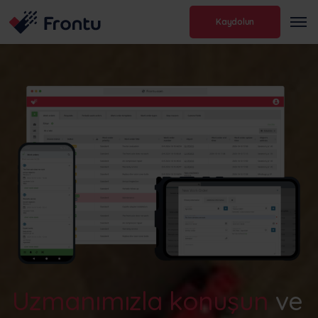
Kaydolun
Uzmanımızla konuşun
ve