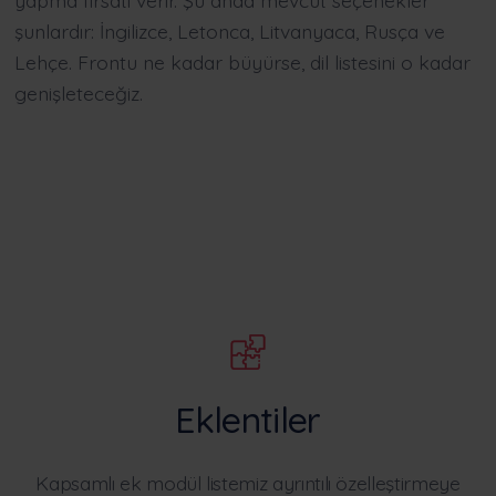
yapma fırsatı verir. Şu anda mevcut seçenekler
şunlardır: İngilizce, Letonca, Litvanyaca, Rusça ve
Lehçe. Frontu ne kadar büyürse, dil listesini o kadar
genişleteceğiz.
Eklentiler
Kapsamlı ek modül listemiz ayrıntılı özelleştirmeye