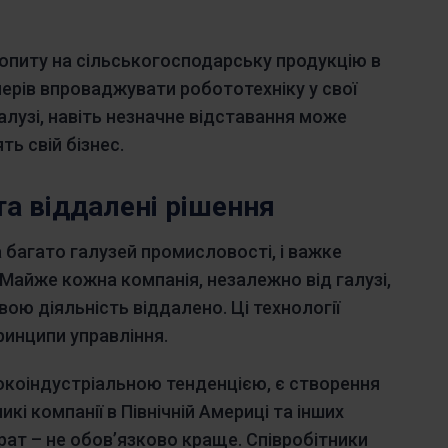
опиту на сільськогосподарську продукцію в
рмерів впроваджувати робототехніку у свої
галузі, навіть незначне відставання може
ь свій бізнес.
а віддалені рішення
багато галузей промисловості, і важке
айже кожна компанія, незалежно від галузі,
ою діяльність віддалено. Ці технології
ринципи управління.
сокоіндустріальною тенденцією, є створення
кі компанії в Північній Америці та інших
трат – не обов’язково краще. Співробітники