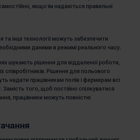
самостійно, якщо їм надаються правильні
 та інші технології можуть забезпечити
необхідними даними в режимі реального часу.
узях шукають рішення для віддаленої роботи,
х співробітників. Рішення для польового
уть надати працівникам полів і фермерам всі
у. Замість того, щоб постійно спілкуватися
дання, працівники можуть повністю
тачання
промислових підприємств глобальний ланцюг