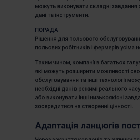
можуть виконувати складні завдання 
дані та інструменти.
ПОРАДА
Рішення для польового обслуговування
польових робітників і фермерів усіма 
Таким чином, компанії в багатьох гал
які можуть розширити можливості свої
обслуговування та інші технології мож
необхідні дані в режимі реального час
або виконувати інші низькоякісні зав
зосередитися на створенні цінності.
Адаптація ланцюгів пос
Через закриття кордонів та зупинку 