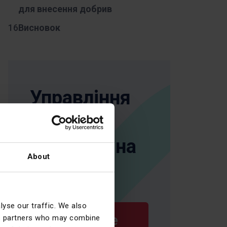
для внесення добрив
Висновок
Управління
важкою
технікою на
About
ходу
yse our traffic. We also
Замовте
ics partners who may combine