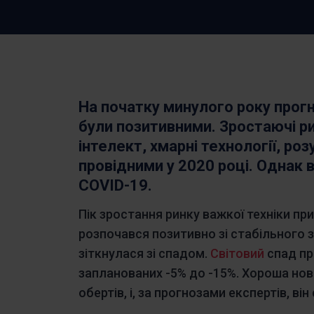
Історії клієнтів
допомогою цифрового рішення
Дізнайтеся, як Frontu допоміг іншим
Nederlan
компаніям
Slovenšč
На початку минулого року прог
були позитивними. Зростаючі рин
інтелект, хмарні технології, роз
провідними у 2020 році. Однак 
COVID-19.
Пік зростання ринку важкої техніки при
розпочався позитивно зі стабільного з
зіткнулася зі спадом.
Світовий
спад п
запланованих -5% до -15%. Хороша нов
обертів, і, за прогнозами експертів, в