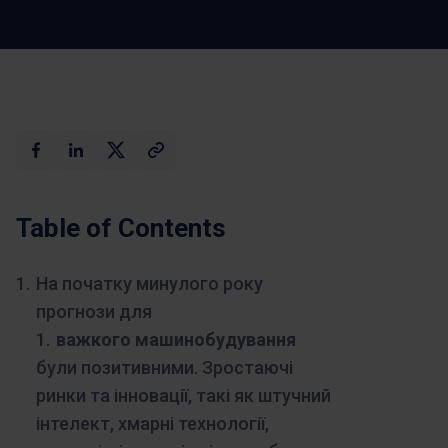
Макс
Замовте демо-
Ей.
версію
Table of Contents
На початку минулого року
прогнози для
важкого машинобудування
були позитивними. Зростаючі
ринки та інновації, такі як штучний
інтелект, хмарні технології,