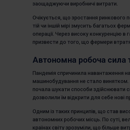
заощаджуючи виробничі витрати.
Очікується, що зростання ринкового п
тій чи іншій мірі змусить багатьох фе
операції. Через високу конкуренцію в 
призвести до того, що фермери втратят
Автономна робоча сила т
Пандемія спричинила навантаження на 
машинобудування не стало винятком. М
почала шукати способи здійснювати св
дозволили їм відкрити для себе нові п
Одним із таких принципів, що став ви
автономних робочих місць. По суті, вели
країнах світу зрозуміли, що більше ви