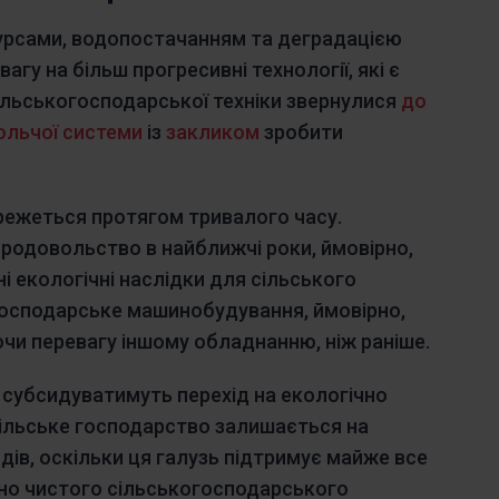
сурсами, водопостачанням та деградацією
агу на більш прогресивні технології, які є
сільськогосподарської техніки звернулися
до
ольчої системи
із
закликом
зробити
режеться протягом тривалого часу.
родовольство в найближчі роки, ймовірно,
і екологічні наслідки для сільського
господарське машинобудування, ймовірно,
чи перевагу іншому обладнанню, ніж раніше.
о, субсидуватимуть перехід на екологічно
Сільське господарство залишається на
ядів, оскільки ця галузь підтримує майже все
чно чистого сільськогосподарського