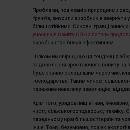
Проблеми, пов’язані з природними ре
ґрунтів, змусили виробників звернути ув
більш стійкими. Основні гравці ринку 
учасників Саміту ООН з питань продов
виробництво більш ефективним.
Цілком ймовірно, що ця тенденція збе
Задоволення зростаючого попиту на п
буде значно складнішим через численн
господарства. Таким чином, сільсько
переживе невелику революцію, віддаю
Крім того, урядові ініціативи, ймовірн
чисту сільськогосподарську техніку. 
передньому краї більшості країн та ур
інше. Тому, безумовно, пошук екологі