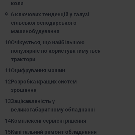
коли
6 ключових тенденцій у галузі
сільськогосподарського
машинобудування
Очікується, що найбільшою
популярністю користуватимуться
трактори
Оцифрування машин
Розробка кращих систем
зрошення
Зацікавленість у
великогабаритному обладнанні
Комплексні сервісні рішення
Капітальний ремонт обладнання