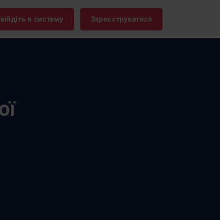
війдіть в систему
Зареєструватися
не ім'я:
.frontu.com
ої
Макс Ейлі тут.
Від перефразування заплутаних
завдань до відповідей на
запитання "чому це
затримується?" - Max AI
допомагає вашій команді діяти
швидше і залишатися в тонусі.