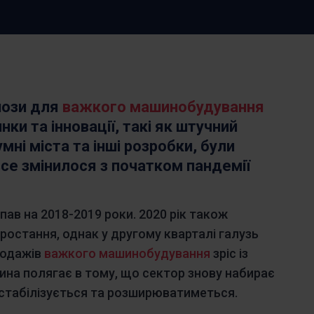
та оптимізуйте запаси тощо
ds
Norsk bokmål
српски
ina
Svenska
Türkçe
нози для
важкого машинобудування
ки та інновації, такі як штучний
умні міста та інші розробки, були
все змінилося з початком пандемії
пав на 2018-2019 роки. 2020 рік також
ростання, однак у другому кварталі галузь
родажів
важкого машинобудування
зріс із
ина полягає в тому, що сектор знову набирає
ін стабілізується та розширюватиметься.