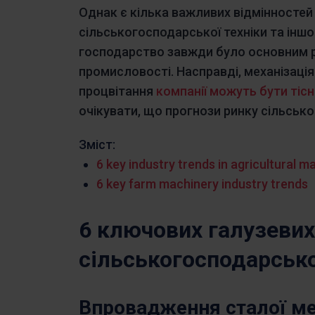
Однак є кілька важливих відмінностей
сільськогосподарської техніки та інш
господарство завжди було основним ру
промисловості. Насправді, механізаці
процвітання
компанії можуть бути тісн
очікувати, що прогнози ринку сільськ
Зміст:
6 key industry trends in agricultural m
6 key farm machinery industry trends
6 ключових галузевих
сільськогосподарськ
Впровадження сталої ме