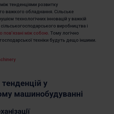
 між тенденціями розвитку
ого важкого обладнання. Сільське
шієм технологічних інновацій у важкій
я сільськогосподарського виробництва і
о пов’язані між собою.
Тому логічно
огосподарської техніки будуть дещо іншими.
achinery
 тенденцій у
ому машинобудуванні
ханізації