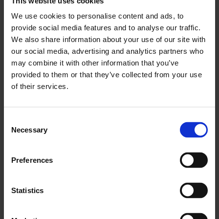
This website uses cookies
neatsiliktų nuo paklausos.
We use cookies to personalise content and ads, to
provide social media features and to analyse our traffic.
Žemės ūkis turi papildomą privalumą – tai nuo
We also share information about your use of our site with
technologijų priklausomas verslas. Žemės ūkio laukai
our social media, advertising and analytics partners who
jau dabar pilni įrangos. Norint apdoroti didelius kiekius
may combine it with other information that you’ve
duomenų apie pasėlius, užuot atlikus kapitalinį
provided to them or that they’ve collected from your use
remontą, tereikia įdiegti paprastas technologijas.
of their services.
Geresnių drėkinimo sistemų
kūrimas
Consent
Necessary
Selection
Drėkinimas yra bene vienas svarbiausių žemės ūkio
išradimų, leidžiantis visiems patenkinti didėjantį maisto
Preferences
poreikį. Drėkinimo svarbos visame pasaulyje pervertinti
beveik neįmanoma.
Statistics
Deja, tokia svarba dažnai būna pernelyg didelė.
Tikimasi, kad dėl visuotinio atšilimo, didinančio vandens