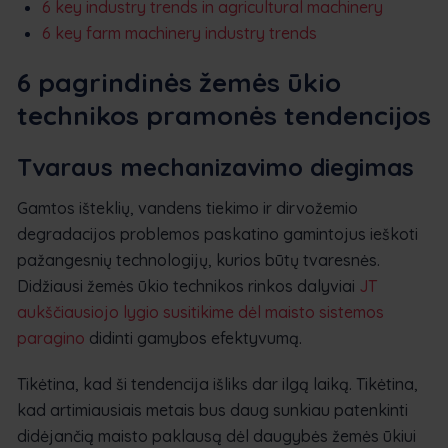
6 key industry trends in agricultural machinery
6 key farm machinery industry trends
6 pagrindinės žemės ūkio
technikos pramonės tendencijos
Tvaraus mechanizavimo diegimas
Gamtos išteklių, vandens tiekimo ir dirvožemio
degradacijos problemos paskatino gamintojus ieškoti
pažangesnių technologijų, kurios būtų tvaresnės.
Didžiausi žemės ūkio technikos rinkos dalyviai
JT
aukščiausiojo lygio susitikime dėl maisto sistemos
paragino
didinti gamybos efektyvumą.
Tikėtina, kad ši tendencija išliks dar ilgą laiką. Tikėtina,
kad artimiausiais metais bus daug sunkiau patenkinti
didėjančią maisto paklausą dėl daugybės žemės ūkiui