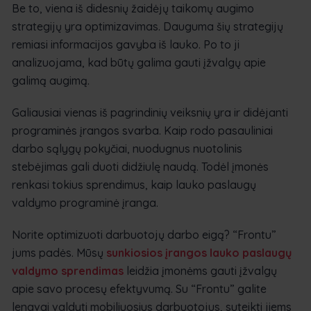
Be to, viena iš didesnių žaidėjų taikomų augimo
strategijų yra optimizavimas. Dauguma šių strategijų
remiasi informacijos gavyba iš lauko. Po to ji
analizuojama, kad būtų galima gauti įžvalgų apie
galimą augimą.
Galiausiai vienas iš pagrindinių veiksnių yra ir didėjanti
programinės įrangos svarba. Kaip rodo pasauliniai
darbo sąlygų pokyčiai, nuodugnus nuotolinis
stebėjimas gali duoti didžiulę naudą. Todėl įmonės
renkasi tokius sprendimus, kaip lauko paslaugų
valdymo programinė įranga.
Norite optimizuoti darbuotojų darbo eigą? “Frontu”
jums padės. Mūsų
sunkiosios įrangos lauko paslaugų
valdymo sprendimas
leidžia įmonėms gauti įžvalgų
apie savo procesų efektyvumą. Su “Frontu” galite
lengvai valdyti mobiliuosius darbuotojus, suteikti jiems