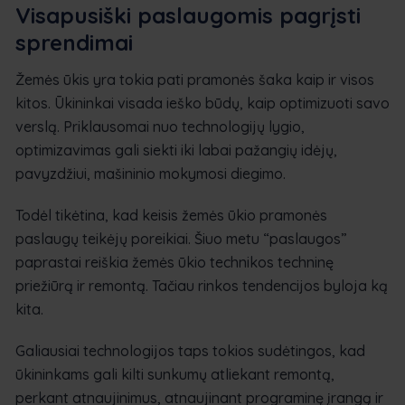
Visapusiški paslaugomis pagrįsti
sprendimai
Žemės ūkis yra tokia pati pramonės šaka kaip ir visos
kitos. Ūkininkai visada ieško būdų, kaip optimizuoti savo
verslą. Priklausomai nuo technologijų lygio,
optimizavimas gali siekti iki labai pažangių idėjų,
pavyzdžiui, mašininio mokymosi diegimo.
Todėl tikėtina, kad keisis žemės ūkio pramonės
paslaugų teikėjų poreikiai. Šiuo metu “paslaugos”
paprastai reiškia žemės ūkio technikos techninę
priežiūrą ir remontą. Tačiau rinkos tendencijos byloja ką
kita.
Galiausiai technologijos taps tokios sudėtingos, kad
ūkininkams gali kilti sunkumų atliekant remontą,
perkant atnaujinimus, atnaujinant programinę įrangą ir