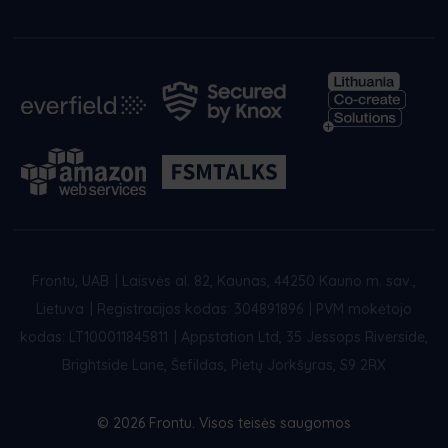
Frontu, UAB
|
Laisvės al. 82, Kaunas, 44250 Kauno m. sav.,
Lietuva
|
Registracijos kodas: 304891896
|
PVM mokėtojo
kodas: LT100011845811
|
Appstation Ltd, 35 Jessops Riverside,
Brightside Lane, Šefildas, Pietų Jorkšyras, S9 2RX
© 2026 Frontu. Visos teisės saugomos