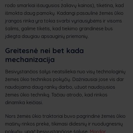
rodo smarkiai išaugusios žaliavų kainos), tikėtina, kad
išmokta daug pamokų. Kadangi pasaulinė žemės ūkio
įrangos rinka yra tokia svarbi vyriausybėms ir visoms
šalims, galime tikėtis, kad tiekimo grandinėse bus
įdiegta daugiau apsauginių priemonių.
Greitesnė nei bet kada
mechanizacija
Besivystančios šalys neatsilieka nuo visų technologinių
žemės ūkio technikos pokyčių. Dažniausiai jose vis dar
naudojama daug rankų darbo, užuot naudojusios
žemės ūkio techniką. Tačiau atrodo, kad rinkos
dinamika keičiasi.
Nors žemės ūkio traktoriai buvo pagrindinė žemės ūkio
mašinų rinkos prekė, tikimasi didesnių ir nuodugnesnių
pokyčių, ypač besivystančiose šalyse.
Mordor