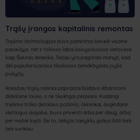
Trąšų įrangos kapitalinis remontas
Tręšimo technologijos buvo pamirštos beveik visame
pasaulyje, net ir tokiose labai išsivysčiusiose vietovėse
kaip Šiaurės Amerika. Tačiau yra pagrindo manyti, kad
dėl populiarėjančios tiksliosios žemdirbystės įvyks
pokyčių.
Anksčiau trąšų mišiniai paprastai būdavo išbarstomi
dideliame lauke, o ne tikslingai įterpiami. Kadangi
tręšimui trūko detalaus požiūrio, ūkininkai, augindami
skirtingus augalus, buvo priversti arba per daug, arba
per mažai tręšti. Be to, laikytis taisyklių galėjo būti šiek
tiek sunkiau.