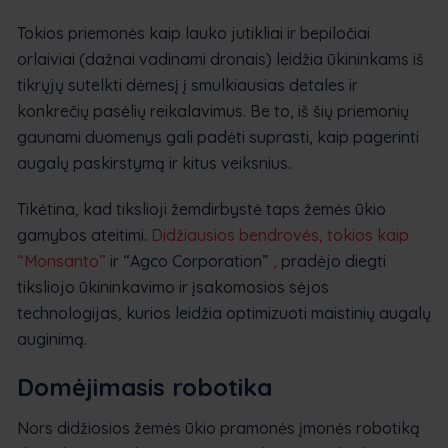
Tokios priemonės kaip lauko jutikliai ir bepiločiai
orlaiviai (dažnai vadinami dronais) leidžia ūkininkams iš
tikrųjų sutelkti dėmesį į smulkiausias detales ir
konkrečių pasėlių reikalavimus. Be to, iš šių priemonių
gaunami duomenys gali padėti suprasti, kaip pagerinti
augalų paskirstymą ir kitus veiksnius.
Tikėtina, kad tikslioji žemdirbystė taps žemės ūkio
gamybos ateitimi.
Didžiausios bendrovės, tokios kaip
“Monsanto”
ir “Agco Corporation”
,
pradėjo diegti
tiksliojo ūkininkavimo ir įsakomosios sėjos
technologijas, kurios leidžia optimizuoti maistinių augalų
auginimą.
Domėjimasis robotika
Nors didžiosios žemės ūkio pramonės įmonės robotiką