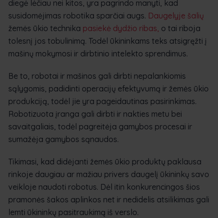
diegė lėčiau nei kitos, yra pagrindo manyti, kad
susidomėjimas robotika sparčiai augs.
Daugelyje šalių
žemės ūkio technika
pasiekė dydžio ribas,
o tai riboja
tolesnį jos tobulinimą. Todėl ūkininkams teks atsigręžti į
mašinų mokymosi ir dirbtinio intelekto sprendimus.
Be to, robotai ir mašinos gali dirbti nepalankiomis
sąlygomis, padidinti operacijų efektyvumą ir žemės ūkio
produkciją, todėl jie yra pageidautinas pasirinkimas.
Robotizuota įranga gali dirbti ir nakties metu bei
savaitgaliais, todėl pagreitėja gamybos procesai ir
sumažėja gamybos sąnaudos.
Tikimasi, kad didėjanti žemės ūkio produktų paklausa
rinkoje daugiau ar mažiau privers daugelį ūkininkų savo
veikloje naudoti robotus. Dėl itin konkurencingos šios
pramonės šakos aplinkos net ir nedidelis atsilikimas gali
lemti ūkininkų pasitraukimą iš verslo.