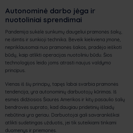
Autonominė darbo jėga ir
nuotoliniai sprendimai
Pandemija sukėlė sunkumų daugeliui pramonės šakų,
ne išimtis ir sunkioji technika. Beveik kiekviena įmonė,
nepriklausomai nuo pramonės šakos, pradėjo ieškoti
būdų, kaip atlikti operacijas nuotoliniu būdu. Šios
technologijos leido joms atrasti naujus valdymo
principus.
Vienas iš šių principų, tapęs labai svarbia pramonės
tendencija, yra autonominių darbuotojų kūrimas. Iš
esmės didžiosios Šiaurės Amerikos ir kitų pasaulio šalių
bendrovės suprato, kad daugiau pridėtinių išlaidų
nebūtinai yra geriau. Darbuotojai gali savarankiškai
atlikti sudėtingas užduotis, jei tik suteikiami tinkami
duomenys ir priemonės.