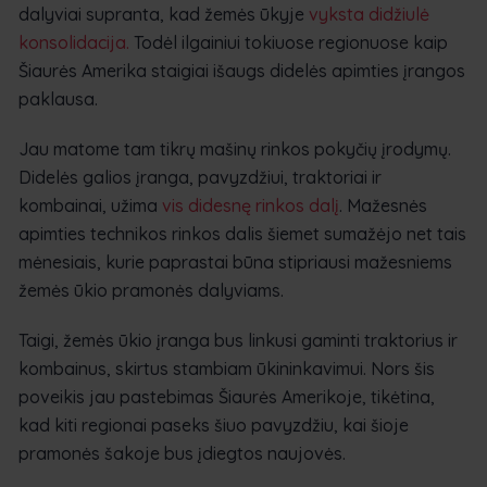
dalyviai supranta, kad žemės ūkyje
vyksta didžiulė
konsolidacija.
Todėl ilgainiui tokiuose regionuose kaip
Šiaurės Amerika staigiai išaugs didelės apimties įrangos
paklausa.
Jau matome tam tikrų mašinų rinkos pokyčių įrodymų.
Didelės galios įranga, pavyzdžiui, traktoriai ir
kombainai, užima
vis didesnę rinkos dalį
. Mažesnės
apimties technikos rinkos dalis šiemet sumažėjo net tais
mėnesiais, kurie paprastai būna stipriausi mažesniems
žemės ūkio pramonės dalyviams.
Taigi, žemės ūkio įranga bus linkusi gaminti traktorius ir
kombainus, skirtus stambiam ūkininkavimui. Nors šis
poveikis jau pastebimas Šiaurės Amerikoje, tikėtina,
kad kiti regionai paseks šiuo pavyzdžiu, kai šioje
pramonės šakoje bus įdiegtos naujovės.