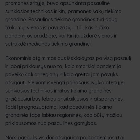
pramonės srityje, buvo apsunkinta pasaulinė
sunkiosios technikos ir kitų pramonės šakų tiekimo
grandinė. Pasaulinės tiekimo grandinės turi daug
trūkumų, vienas iš pavyzdžių – tai, kas nutiko
pandemijos pradžioje, kai Kinija uždarė sienas ir
sutrukdė medicinos tiekimo grandinei.
Ekonominis atgimimas bus išsklaidytas po visą pasaulį
ir labai priklausys nuo to, kaip smarkiai pandemija
paveikė šalį ar regioną ir kaip greitai jam pavyks
atsigauti. Siekiant išvengti panašaus įvykio ateityje,
sunkiosios technikos ir kitos tiekimo grandinės
greičiausiai bus labiau prisitaikiusios ir atsparesnės.
Todėl prognozuojama, kad pasaulinės tiekimo
grandinės taps labiau regioninės, kad būtų mažiau
priklausomos nuo pasaulinės gamybos.
Nors pasaulis vis dar atsigauna po pandemijos (tai