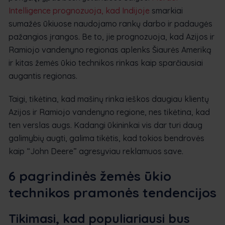
Intelligence prognozuoja, kad Indijoje
smarkiai
sumažės ūkiuose naudojamo rankų darbo ir padaugės
pažangios įrangos. Be to, jie prognozuoja, kad Azijos ir
Ramiojo vandenyno regionas aplenks Šiaurės Ameriką
ir kitas žemės ūkio technikos rinkas kaip sparčiausiai
augantis regionas.
Taigi, tikėtina, kad mašinų rinka ieškos daugiau klientų
Azijos ir Ramiojo vandenyno regione, nes tikėtina, kad
ten verslas augs. Kadangi ūkininkai vis dar turi daug
galimybių augti, galima tikėtis, kad tokios bendrovės
kaip “John Deere” agresyviau reklamuos save.
6 pagrindinės žemės ūkio
technikos pramonės tendencijos
Tikimasi, kad populiariausi bus