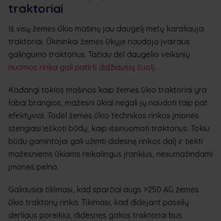
traktoriai
Iš visų žemės ūkio mašinų jau daugelį metų karaliauja
traktoriai. Ūkininkai žemės ūkyje naudojo įvairaus
galingumo traktorius. Tačiau dėl daugelio veiksnių
nuomos rinka gali patirti didžiausią šuolį
.
Kadangi tokios mašinos kaip žemės ūkio traktoriai yra
labai brangios, mažesni ūkiai negali jų naudoti taip pat
efektyviai. Todėl žemės ūkio technikos rinkos įmonės
stengiasi ieškoti būdų, kaip išsinuomoti traktorius. Tokiu
būdu gamintojai gali užimti didesnę rinkos dalį ir tiekti
mažesniems ūkiams reikalingus įrankius, nesumažindami
įmonės pelno.
Galiausiai tikimasi, kad sparčiai augs >250 AG žemės
ūkio traktorių rinka. Tikimasi, kad didėjant pasėlių
derliaus poreikiui, didesnės galios traktoriai bus