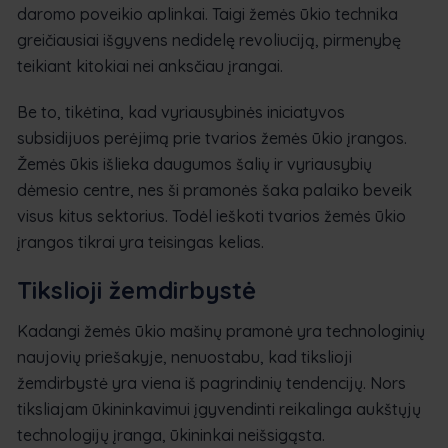
daromo poveikio aplinkai. Taigi žemės ūkio technika
greičiausiai išgyvens nedidelę revoliuciją, pirmenybę
teikiant kitokiai nei anksčiau įrangai.
Be to, tikėtina, kad vyriausybinės iniciatyvos
subsidijuos perėjimą prie tvarios žemės ūkio įrangos.
Žemės ūkis išlieka daugumos šalių ir vyriausybių
dėmesio centre, nes ši pramonės šaka palaiko beveik
visus kitus sektorius. Todėl ieškoti tvarios žemės ūkio
įrangos tikrai yra teisingas kelias.
Tikslioji žemdirbystė
Kadangi žemės ūkio mašinų pramonė yra technologinių
naujovių priešakyje, nenuostabu, kad tikslioji
žemdirbystė yra viena iš pagrindinių tendencijų. Nors
tiksliajam ūkininkavimui įgyvendinti reikalinga aukštųjų
technologijų įranga, ūkininkai neišsigąsta.