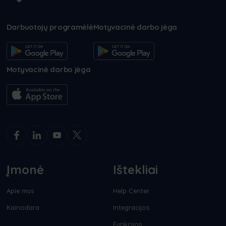
Darbuotojų programėlė
Motyvacinė darbo jėga
Motyvacinė darbo jėga
Įmonė
Ištekliai
Apie mus
Help Center
Kainodara
Integracijos
Funkcijos