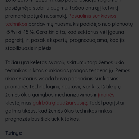
pasižymėjo stabiliu augimu, tačiau antrąjį ketvirtį
pramonė patyrė nuosmukį.
Pasaulinis sunkiosios
technikos
pardavimų nuosmukis padidėjo nuo planuotų
-5 % iki -15 %. Gera žinia ta, kad sektorius vėl įgauna
pagreitį, ir, pasak ekspertų, prognozuojama, kad jis
stabilizuosis ir plėsis.
Tačiau yra keletas svarbių skirtumų tarp žemės ūkio
technikos ir kitos sunkiosios įrangos tendencijų. Žemės
ūkio sektorius visada buvo pagrindinis sunkiosios
pramonės technologinių naujovių variklis. Iš tikrųjų
žemės ūkio gamybos mechanizavimas ir
įmonės
klestėjimas
gali būti glaudžiai susiję.
Todėl pagrįstai
galima tikėtis, kad žemės ūkio technikos rinkos
prognozės bus šiek tiek kitokios.
Turinys: