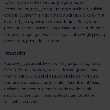
Tačiau rinka šiek tiek keičiasi. Įdiegus naujas
technologijas, trąšų įranga gali naudotis iš kitų šaltinių
gautais duomenimis, kad numatytų tikslius reikalavimus
ir pateiktų koregavimo rekomendacijas. Be to, labai
pažangus modeliavimas, kurį galima atlikti naudojantis
kai kuria įranga, gali leisti ūkininkams atsižvelgti į įvairią
geometriją, pavyzdžiui, šlaitus.
Išvada
Pastarieji įvykiai šiek tiek sukrėtė įrangos rinką. Nors
COVID-19 turės ilgalaikį poveikį tiekimo grandinėms
visame pasaulyje, aplinkosaugos pokyčiai tikriausiai
dar labiau pakeis pasaulinę rinką. Pasaulinis atšilimas,
galimas vandens trūkumas ir tvarios vyriausybių
iniciatyvos bus pagrindiniai pokyčius žemės ūkyje
lemiantys veiksniai.