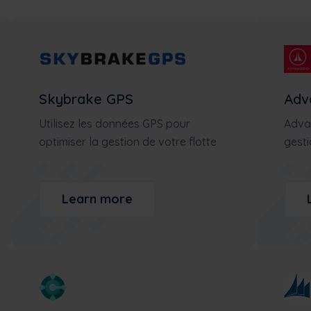
Minimiser les temps d'arrêt des machines,
suivre et optimiser les stocks, etc.
Nederlands
Norsk bokmål
српски
Slovenščina
Svenska
Türkçe
Skybrake GPS
Adv
Utilisez les données GPS pour
Adva
optimiser la gestion de votre flotte
gesti
Learn more