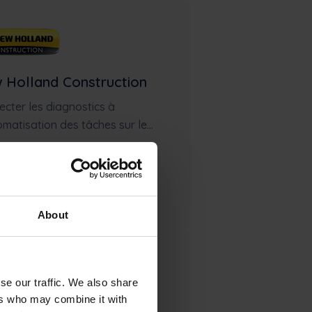
 Holland Construction
cter les diagnostics à
omatisation des tâches sur le...
Learn more
About
se our traffic. We also share
ers who may combine it with
 Holland Agriculture