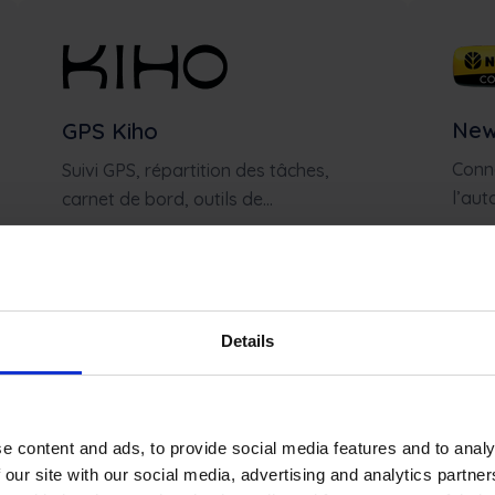
New
GPS Kiho
Conne
Suivi GPS, répartition des tâches,
l’aut
carnet de bord, outils de...
Learn more
Details
e content and ads, to provide social media features and to analy
 our site with our social media, advertising and analytics partn
Steyr
New