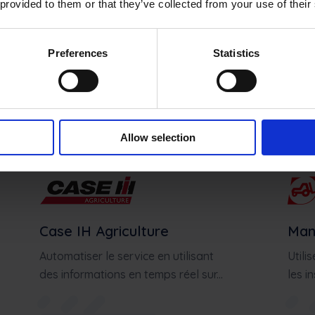
 provided to them or that they’ve collected from your use of their
Intégrer les diagnostics et la
Trans
localisation avec les équipes de...
aux é
Preferences
Statistics
Learn more
Allow selection
Case IH Agriculture
Man
Automatiser le service en utilisant
Utili
des informations en temps réel sur...
les i