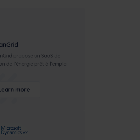
Max
Réservez une
AI
démonstration
anGrid
nGrid propose un SaaS de
on de l’énergie prêt à l’emploi
Learn more