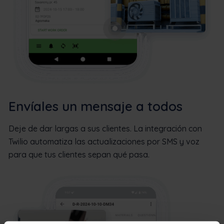
Envíales un mensaje a todos
Deje de dar largas a sus clientes. La integración con
Twilio automatiza las actualizaciones por SMS y voz
para que tus clientes sepan qué pasa.