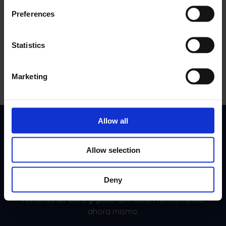
No pierda el ritmo
Preferences
Los recordatorios, alertas y seguimientos salen a
tiempo. Parece que tienes la vida resuelta.
Statistics
Marketing
Allow all
La ventaja mensual de su equipo
Allow selection
Únase a más de 10.000 líderes de FSM. Suscríbase a
nuestro boletín mensual dirigido por expertos.
Deny
Buscamos e informamos sobre casos prácticos,
historias de éxito y guías que están funcionando
ahora mismo.