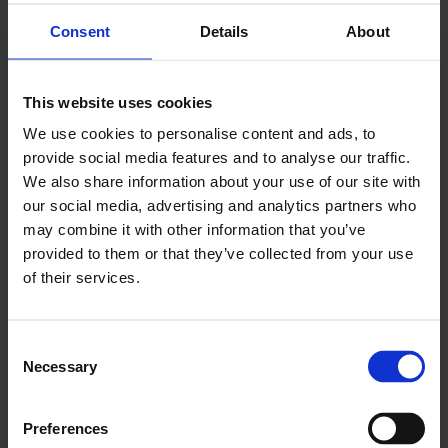
Consent
Details
About
Twilio
This website uses cookies
Automatizar alertas, recordatorios y
We use cookies to personalise content and ads, to
actualizaciones para los clientes
provide social media features and to analyse our traffic.
We also share information about your use of our site with
our social media, advertising and analytics partners who
may combine it with other information that you’ve
Learn more
provided to them or that they’ve collected from your use
of their services.
Consent
Necessary
Selection
Canta a Tab
Preferences