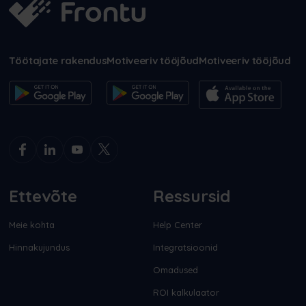
Töötajate rakendus
Motiveeriv tööjõud
Motiveeriv tööjõud
Ettevõte
Ressursid
Meie kohta
Help Center
Hinnakujundus
Integratsioonid
Omadused
ROI kalkulaator