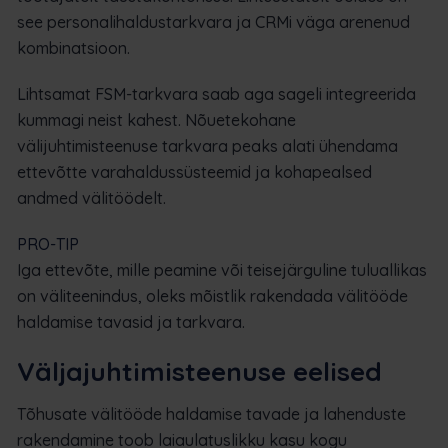
see personalihaldustarkvara ja CRMi väga arenenud
kombinatsioon.
Lihtsamat FSM-tarkvara saab aga sageli integreerida
kummagi neist kahest. Nõuetekohane
välijuhtimisteenuse tarkvara peaks alati ühendama
ettevõtte varahaldussüsteemid ja kohapealsed
andmed välitöödelt.
PRO-TIP
Iga ettevõte, mille peamine või teisejärguline tuluallikas
on väliteenindus, oleks mõistlik rakendada välitööde
haldamise tavasid ja tarkvara.
Väljajuhtimisteenuse eelised
Tõhusate välitööde haldamise tavade ja lahenduste
rakendamine toob laiaulatuslikku kasu kogu