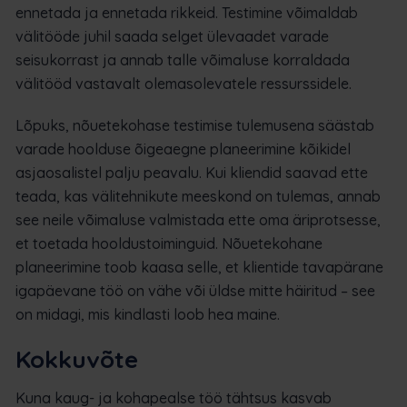
ennetada ja ennetada rikkeid. Testimine võimaldab
välitööde juhil saada selget ülevaadet varade
seisukorrast ja annab talle võimaluse korraldada
välitööd vastavalt olemasolevatele ressurssidele.
Lõpuks, nõuetekohase testimise tulemusena säästab
varade hoolduse õigeaegne planeerimine kõikidel
asjaosalistel palju peavalu. Kui kliendid saavad ette
teada, kas välitehnikute meeskond on tulemas, annab
see neile võimaluse valmistada ette oma äriprotsesse,
et toetada hooldustoiminguid. Nõuetekohane
planeerimine toob kaasa selle, et klientide tavapärane
igapäevane töö on vähe või üldse mitte häiritud – see
on midagi, mis kindlasti loob hea maine.
Kokkuvõte
Kuna kaug- ja kohapealse töö tähtsus kasvab