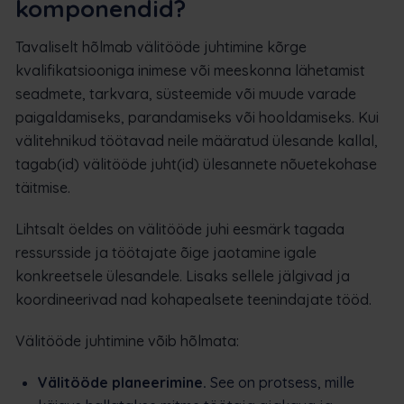
komponendid?
Tavaliselt hõlmab välitööde juhtimine kõrge
kvalifikatsiooniga inimese või meeskonna lähetamist
seadmete, tarkvara, süsteemide või muude varade
paigaldamiseks, parandamiseks või hooldamiseks. Kui
välitehnikud töötavad neile määratud ülesande kallal,
tagab(id) välitööde juht(id) ülesannete nõuetekohase
täitmise.
Lihtsalt öeldes on välitööde juhi eesmärk tagada
ressursside ja töötajate õige jaotamine igale
konkreetsele ülesandele. Lisaks sellele jälgivad ja
koordineerivad nad kohapealsete teenindajate tööd.
Välitööde juhtimine võib hõlmata:
Välitööde planeerimine.
See on protsess, mille