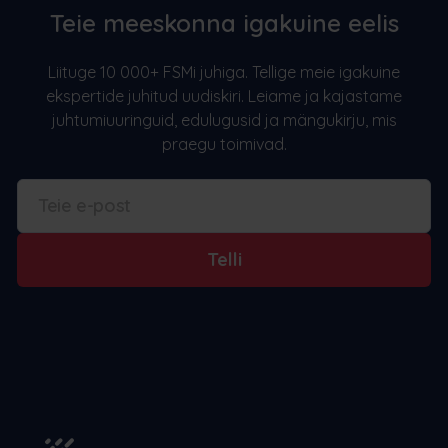
Teie meeskonna igakuine eelis
Liituge 10 000+ FSMi juhiga. Tellige meie igakuine
ekspertide juhitud uudiskiri. Leiame ja kajastame
juhtumiuuringuid, edulugusid ja mängukirju, mis
praegu toimivad.
Telli