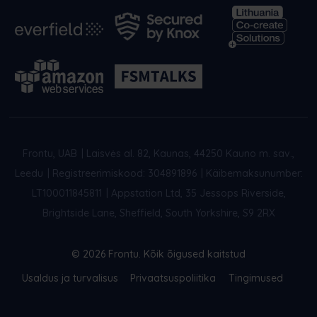
Frontu, UAB
|
Laisvės al. 82, Kaunas, 44250 Kauno m. sav.,
Leedu
|
Registreerimiskood: 304891896
|
Käibemaksunumber:
LT100011845811
|
Appstation Ltd, 35 Jessops Riverside,
Brightside Lane, Sheffield, South Yorkshire, S9 2RX
© 2026 Frontu. Kõik õigused kaitstud
Usaldus ja turvalisus
Privaatsuspoliitika
Tingimused