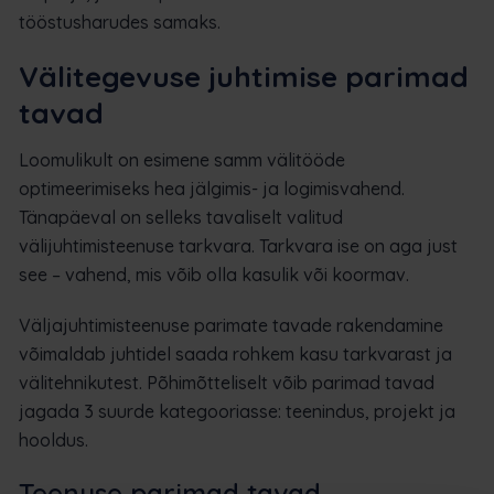
tööstusharudes samaks.
Välitegevuse juhtimise parimad
tavad
Loomulikult on esimene samm välitööde
optimeerimiseks hea jälgimis- ja logimisvahend.
Tänapäeval on selleks tavaliselt valitud
välijuhtimisteenuse tarkvara. Tarkvara ise on aga just
see – vahend, mis võib olla kasulik või koormav.
Väljajuhtimisteenuse parimate tavade rakendamine
võimaldab juhtidel saada rohkem kasu tarkvarast ja
välitehnikutest. Põhimõtteliselt võib parimad tavad
jagada 3 suurde kategooriasse: teenindus, projekt ja
hooldus.
Teenuse parimad tavad