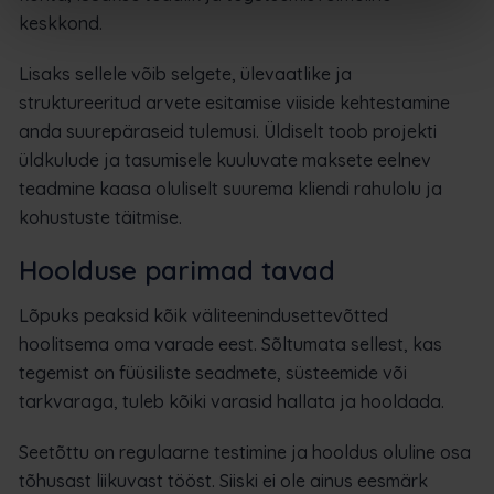
keskkond.
Lisaks sellele võib selgete, ülevaatlike ja
struktureeritud arvete esitamise viiside kehtestamine
anda suurepäraseid tulemusi. Üldiselt toob projekti
üldkulude ja tasumisele kuuluvate maksete eelnev
teadmine kaasa oluliselt suurema kliendi rahulolu ja
kohustuste täitmise.
Hoolduse parimad tavad
Lõpuks peaksid kõik väliteenindusettevõtted
hoolitsema oma varade eest. Sõltumata sellest, kas
tegemist on füüsiliste seadmete, süsteemide või
tarkvaraga, tuleb kõiki varasid hallata ja hooldada.
Seetõttu on regulaarne testimine ja hooldus oluline osa
tõhusast liikuvast tööst. Siiski ei ole ainus eesmärk