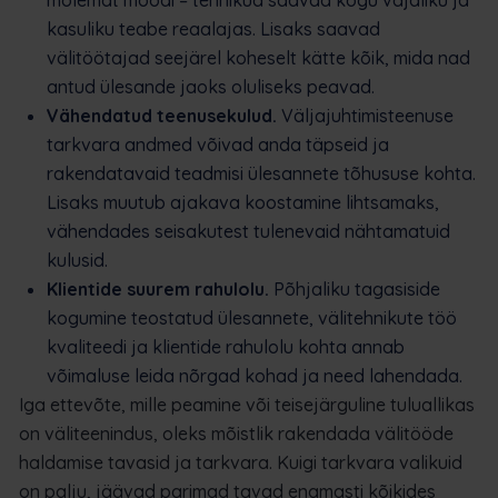
kasuliku teabe reaalajas. Lisaks saavad
välitöötajad seejärel koheselt kätte kõik, mida nad
antud ülesande jaoks oluliseks peavad.
Vähendatud teenusekulud.
Väljajuhtimisteenuse
tarkvara andmed võivad anda täpseid ja
rakendatavaid teadmisi ülesannete tõhususe kohta.
Lisaks muutub ajakava koostamine lihtsamaks,
vähendades seisakutest tulenevaid nähtamatuid
kulusid.
Klientide suurem rahulolu.
Põhjaliku tagasiside
kogumine teostatud ülesannete, välitehnikute töö
kvaliteedi ja klientide rahulolu kohta annab
võimaluse leida nõrgad kohad ja need lahendada.
Iga ettevõte, mille peamine või teisejärguline tuluallikas
on väliteenindus, oleks mõistlik rakendada välitööde
haldamise tavasid ja tarkvara. Kuigi tarkvara valikuid
on palju, jäävad parimad tavad enamasti kõikides