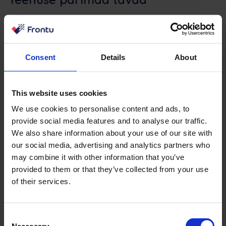
Iga tehnikameeskonna jaoks selge ja järjepideva
ajakava koostamine on hea välitööde juhtimise oluline
aspekt. Kogu nende päev keerleb piirkondade vahel
Consent
Details
About
liikumise ja paranduste või rakenduste tegemise ümber.
Igasugune kõrvalepõige või segadus toob lõpuks
kaasa tarbetud kulud.
This website uses cookies
Sõiduplaani koostamise kõrval on marsruutide
We use cookies to personalise content and ads, to
provide social media features and to analyse our traffic.
optimeerimine teine oluline aspekt kohapealse töö
We also share information about your use of our site with
haldamisel. Keskmine läbitud vahemaa päevas on
our social media, advertising and analytics partners who
tavaline tulemuslikkuse näitaja. Tagades, et ükski neist
may combine it with other information that you’ve
kilomeetritest ei lähe raisku, vähendatakse üldisi
provided to them or that they’ve collected from your use
teeninduskulusid, parandatakse kohalejõudmise aega
of their services.
ja suurendatakse klientide rahulolu.
Lõpuks on oluline täpne töö jälgimine. Kui tagatakse, et
Consent
välitöötajatel on kogu vajalik teave ja et