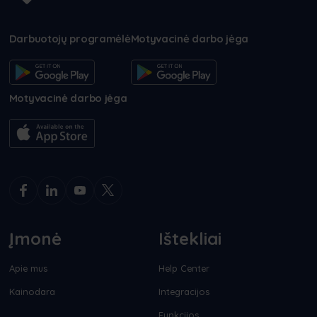
Darbuotojų programėlė
Motyvacinė darbo jėga
Motyvacinė darbo jėga
Įmonė
Ištekliai
Apie mus
Help Center
Kainodara
Integracijos
Funkcijos