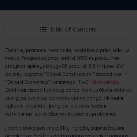
Table of Contents
Elektrikų pramonė nėra tokia, kokia buvo prieš kelerius
metus. Prognozuojama, kad iki 2030 m. pasaulinės
statybos apimtys išaugs 85 proc. iki 15,5 trilijono JAV
dolerių, teigiama “Global Construction Perspectives” ir
“Oxford Economics” remiamoje “PwC”
ataskaitoje
.
Elektrikai visada turi daug darbo, kai nutrūksta elektros
energijos tiekimas, permontuojama įranga, tikrinami
vykdomi projektai, įrengiami elektros laidai ir
apšvietimas, sprendžiamos kasdienės problemos.
Į darbo lauką pasiimti pjūklų ir grąžtų paprasčiausiai
nepakanka. Elektros darbų rangovams reikia galingos