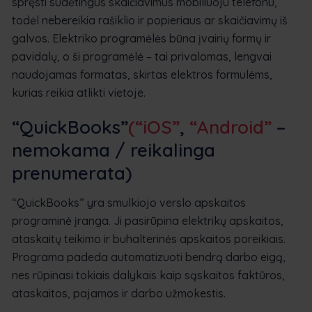
spręsti sudėtingus skaičiavimus mobiliuoju telefonu,
todėl nebereikia rašiklio ir popieriaus ar skaičiavimų iš
galvos. Elektriko programėlės būna įvairių formų ir
pavidalų, o ši programėlė – tai privalomas, lengvai
naudojamas formatas, skirtas elektros formulėms,
kurias reikia atlikti vietoje.
“QuickBooks”
(“iOS”
,
“Android”
–
nemokama / reikalinga
prenumerata
)
“QuickBooks” yra smulkiojo verslo apskaitos
programinė įranga. Ji pasirūpina elektrikų apskaitos,
ataskaitų teikimo ir buhalterinės apskaitos poreikiais.
Programa padeda automatizuoti bendrą darbo eigą,
nes rūpinasi tokiais dalykais kaip sąskaitos faktūros,
ataskaitos, pajamos ir darbo užmokestis.