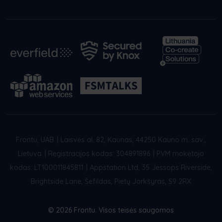
Frontu, UAB
|
Laisvės al. 82, Kaunas, 44250 Kauno m. sav.,
Lietuva
|
Registracijos kodas: 304891896
|
PVM mokėtojo
kodas: LT100011845811
|
Appstation Ltd, 35 Jessops Riverside,
Brightside Lane, Šefildas, Pietų Jorkšyras, S9 2RX
© 2026 Frontu. Visos teisės saugomos