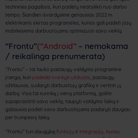
techninės pagalbos, kuri padėtų neatsilikti nuo darbo
tempo. Šiandien išvardysime geriausias 2022 m.
elektrikams skirtas programėles, kurios gali padėti jūsų
mobiliesiems darbuotojams optimizuoti savo veiklą.
“Frontu”
(“Android”
– nemokama
/ reikalinga prenumerata
)
“Frontu” – tai lauko paslaugų valdymo programinė
įranga, kuri
padeda tvarkyti užduotis
, paslaugų
užklausas, sudaryti darbuotojų grafiką ir vertinti jų
darbą. Visa tai surinkę į vieną platformą, galite
supaprastinti savo veiklą, taupyti valdymo laiką ir
galiausiai padėti savo darbuotojams padaryti daugiau
per trumpesnį laiką.
“Frontu” turi daugybę
funkcijų
ir
integracijų, kurias