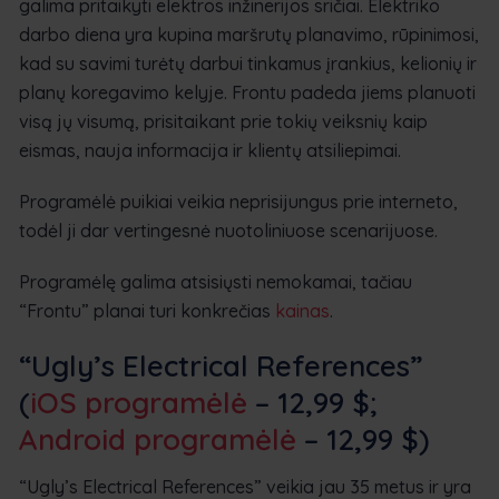
galima pritaikyti elektros inžinerijos sričiai. Elektriko
darbo diena yra kupina maršrutų planavimo, rūpinimosi,
kad su savimi turėtų darbui tinkamus įrankius, kelionių ir
planų koregavimo kelyje. Frontu padeda jiems planuoti
visą jų visumą, prisitaikant prie tokių veiksnių kaip
eismas, nauja informacija ir klientų atsiliepimai.
Programėlė puikiai veikia neprisijungus prie interneto,
todėl ji dar vertingesnė nuotoliniuose scenarijuose.
Programėlę galima atsisiųsti nemokamai, tačiau
“Frontu” planai turi konkrečias
kainas
.
“Ugly’s Electrical References”
(
iOS programėlė
– 12,99 $;
Android programėlė
– 12,99 $)
“Ugly’s Electrical References” veikia jau 35 metus ir yra