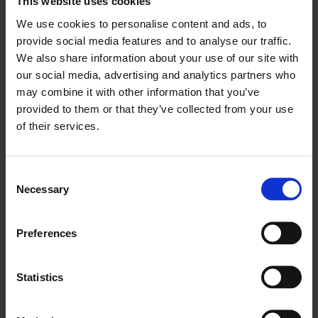
This website uses cookies
arba rankiniu būdu? Klaidų rizika yra labai didelė ir tai
We use cookies to personalise content and ads, to
užima daug laiko.
provide social media features and to analyse our traffic.
We also share information about your use of our site with
Laimei, elektrikams to daryti nebereikia.
“ElectroDroid
our social media, advertising and analytics partners who
PRO”
mobilioji programėlė – tai patogus įrankių
may combine it with other information that you’ve
rinkinys, į kurį įeina tokios funkcijos kaip:
provided to them or that they’ve collected from your use
of their services.
Kondensatoriaus įkrovimas
Operacinis stiprintuvas
Akumuliatoriaus veikimo laiko skaičiuoklė
Consent
Necessary
Selection
Galios skaičiuotuvas
Įtampos daliklis
Y-Δ transformacija
Preferences
Zenerio diodų skaičiuoklė
Energijos sąnaudų skaičiuoklė
Statistics
Reguliuojamas įtampos reguliatorius
Ir dar daugiau