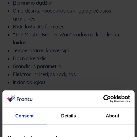
Įžeminimo dydžiai
Omo dėsnis, nuosekliosios ir lygiagrečiosios
grandinės
KVA, kW ir AG formulės
“The Master Bender Way” vadovas, kaip lenkti
laidus
Temperatūros konversija
Dažnio keitiklis
Grandinės parametrai
Elektros inžinerijos žodynas
Ir dar daugiau
“ElectroDroid PRO”
(“iOS”
– 3,99
USD;
“Android”
– nemokamai
)
Consent
Details
About
Ar galite įsivaizduoti elektriką, kuris pavargęs,
suprakaitavęs ir įsitempęs bando atlikti sudėtingus
skaičiavimus, remdamasis informaciniais dokumentais