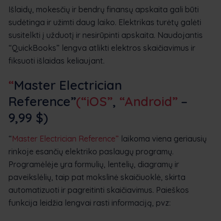
Išlaidų, mokesčių ir bendrų finansų apskaita gali būti
sudėtinga ir užimti daug laiko. Elektrikas turėtų galėti
susitelkti į užduotį ir nesirūpinti apskaita. Naudojantis
“QuickBooks” lengva atlikti elektros skaičiavimus ir
fiksuoti išlaidas keliaujant.
“
Master Electrician
Reference”
(“iOS”
,
“Android”
–
9,99 $
)
“
Master Electrician Reference”
laikoma viena geriausių
rinkoje esančių elektriko paslaugų programų.
Programėlėje yra formulių, lentelių, diagramų ir
paveikslėlių, taip pat mokslinė skaičiuoklė, skirta
automatizuoti ir pagreitinti skaičiavimus. Paieškos
funkcija leidžia lengvai rasti informaciją, pvz: