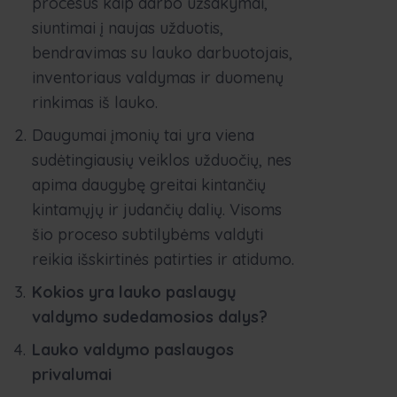
procesus kaip darbo užsakymai,
siuntimai į naujas užduotis,
bendravimas su lauko darbuotojais,
inventoriaus valdymas ir duomenų
rinkimas iš lauko.
Daugumai įmonių tai yra viena
sudėtingiausių veiklos užduočių, nes
apima daugybę greitai kintančių
kintamųjų ir judančių dalių. Visoms
šio proceso subtilybėms valdyti
reikia išskirtinės patirties ir atidumo.
Kokios yra lauko paslaugų
valdymo sudedamosios dalys?
Lauko valdymo paslaugos
privalumai