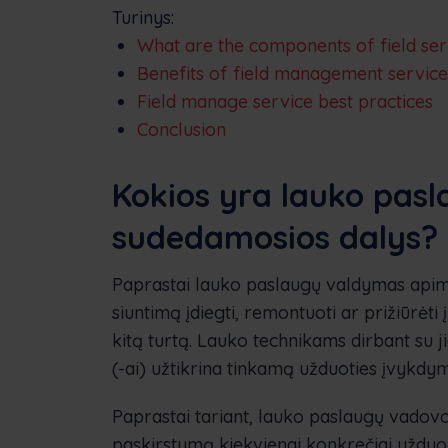
Turinys:
What are the components of field s
Benefits of field management service
Field manage service best practices
Conclusion
Kokios yra lauko pas
sudedamosios dalys?
Paprastai lauko paslaugų valdymas apim
siuntimą įdiegti, remontuoti ar prižiūrėt
kitą turtą. Lauko technikams dirbant su 
(-ai) užtikrina tinkamą užduoties įvykdy
Paprastai tariant, lauko paslaugų vadovo t
paskirstymą kiekvienai konkrečiai užduočia