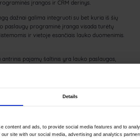
rograminės įrangos ir CRM derinys.
 dažnai galima integruoti su bet kuria iš šių
o paslaugų programinė įranga visada turėtų
istemomis ir vietoje esančiais lauko duomenimis.
a antrinis pajamų šaltinis yra lauko paslaugos,
r programinę įrangą.
ugos privalumai
Details
ktikos ir sprendimų diegimas yra naudingas
valdymo paslauga susijusi su išteklių naudojimo
e content and ads, to provide social media features and to analy
 our site with our social media, advertising and analytics partn