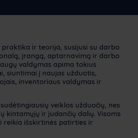
ederlands
Norsk bokmål
српски
ovenščina
Svenska
Türkçe
raktika ir teorija, susijusi su darbo
sonalą, įrangą, aptarnavimą ir darbo
slaugų valdymas apima tokius
 siuntimai į naujas užduotis,
jais, inventoriaus valdymas ir
sudėtingiausių veiklos užduočių, nes
ų kintamųjų ir judančių dalių. Visoms
eikia išskirtinės patirties ir