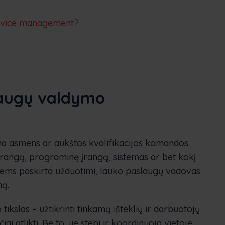
ervice management?
laugų valdymo
a asmens ar aukštos kvalifikacijos komandos
i įrangą, programinę įrangą, sistemas ar bet kokį
jiems paskirta užduotimi, lauko paslaugų vadovas
mą.
ikslas – užtikrinti tinkamą išteklių ir darbuotojų
i atlikti. Be to, jie stebi ir koordinuoja vietoje