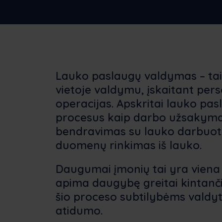
sprendimą
įmonėms
N
Sl
Lauko paslaugų valdymas – tai p
vietoje valdymu, įskaitant per
operacijas. Apskritai lauko pa
procesus kaip darbo užsakymai,
bendravimas su lauko darbuoto
duomenų rinkimas iš lauko.
Daugumai įmonių tai yra viena 
apima daugybę greitai kintanči
šio proceso subtilybėms valdyti r
atidumo.