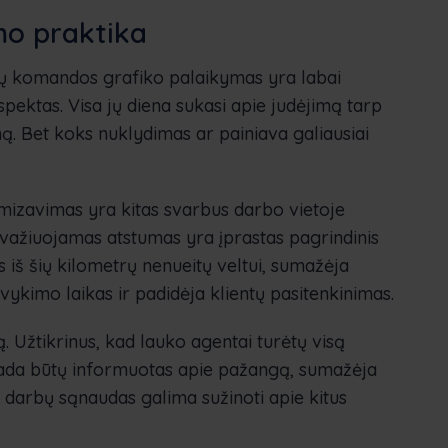
mo praktika
kų komandos grafiko palaikymas yra labai
ektas. Visa jų diena sukasi apie judėjimą tarp
mą. Bet koks nuklydimas ar painiava galiausiai
imizavimas yra kitas svarbus darbo vietoje
uvažiuojamas atstumas yra įprastas pagrindinis
as iš šių kilometrų nenueitų veltui, sumažėja
kimo laikas ir padidėja klientų pasitenkinimas.
bą. Užtikrinus, kad lauko agentai turėtų visą
isada būtų informuotas apie pažangą, sumažėja
nt darbų sąnaudas galima sužinoti apie kitus