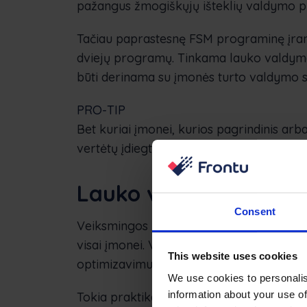
pažangus žmogiškųjų išteklių valdymo p
Tačiau paprastesnę FSM programinę įrangą
dviejų programų. Tinkama lauko valdym
būti derinama su įmonės turto valdymo s
PRO-TIP
Bet kuriai įmonei, kurios pagrindinis arb
vertėtų įdiegti lauko valdymo praktiką i
Lauko valdymo pasla
Consent
Veiksmingos lauko valdymo paslaugų pra
visai įmonei. Visų pirma, efektyvi lauko 
This website uses cookies
optimizavimu.
We use cookies to personalis
information about your use of
Tokia praktika gali būti naudinga, pvz: