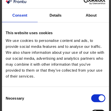
Consent
Details
About
Saperion
This website uses cookies
Automatizuoti paslaugų įrašų ir sutarčių
We use cookies to personalise content and ads, to
pildymą
provide social media features and to analyse our traffic.
We also share information about your use of our site with
our social media, advertising and analytics partners who
Learn more
may combine it with other information that you’ve
provided to them or that they’ve collected from your use
of their services.
Consent
Necessary
Selection
“New Holland” žemės ūkis