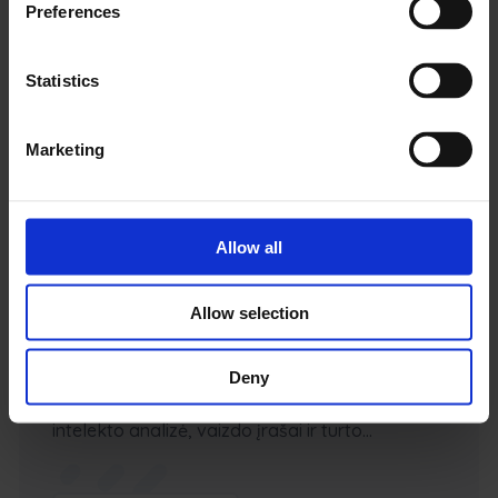
Preferences
Žemės ūkio įrangos duomenis paverskite
automatizuotomis darbo eigomis
Statistics
Marketing
Learn more
Allow all
Allow selection
Xirgo
Deny
Daiktų interneto aparatinė įranga, dirbtinio
intelekto analizė, vaizdo įrašai ir turto...