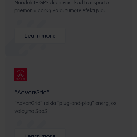
Naudokite GPS duomenis, kad transporto
priemonių parką valdytumėte efektyviau
Learn more
“AdvanGrid”
“AdvanGrid” teikia “plug-and-play” energijos
valdymo SaaS
Learn more