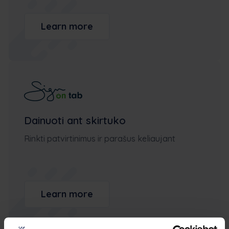
Learn more
Dainuoti ant skirtuko
Rinkti patvirtinimus ir parašus keliaujant
Learn more