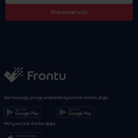
Prenumeruoti
Darbuotojų programėlė
Motyvacinė darbo jėga
Motyvacinė darbo jėga