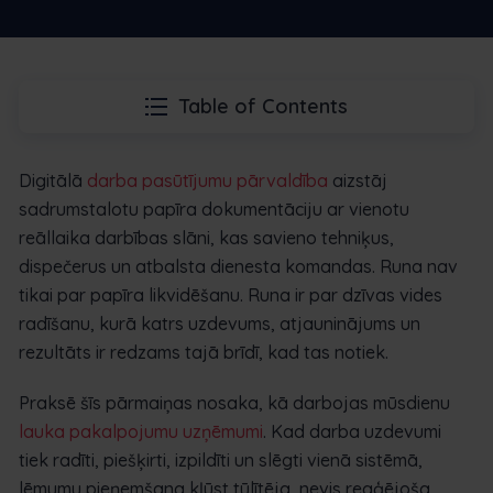
Table of Contents
Digitālā
darba pasūtījumu pārvaldība
aizstāj
sadrumstalotu papīra dokumentāciju ar vienotu
reāllaika darbības slāni, kas savieno tehniķus,
dispečerus un atbalsta dienesta komandas. Runa nav
tikai par papīra likvidēšanu. Runa ir par dzīvas vides
radīšanu, kurā katrs uzdevums, atjauninājums un
rezultāts ir redzams tajā brīdī, kad tas notiek.
Praksē šīs pārmaiņas nosaka, kā darbojas mūsdienu
lauka pakalpojumu uzņēmumi
. Kad darba uzdevumi
tiek radīti, piešķirti, izpildīti un slēgti vienā sistēmā,
lēmumu pieņemšana kļūst tūlītēja, nevis reaģējoša.