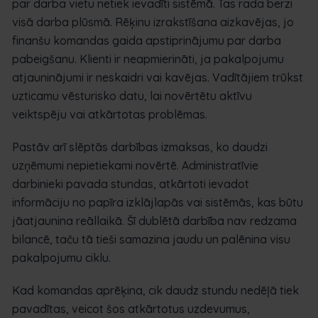
par darba vietu netiek ievadīti sistēmā. Tas rada berzi
visā darba plūsmā. Rēķinu izrakstīšana aizkavējas, jo
finanšu komandas gaida apstiprinājumu par darba
pabeigšanu. Klienti ir neapmierināti, ja pakalpojumu
atjauninājumi ir neskaidri vai kavējas. Vadītājiem trūkst
uzticamu vēsturisko datu, lai novērtētu aktīvu
veiktspēju vai atkārtotas problēmas.
Pastāv arī slēptās darbības izmaksas, ko daudzi
uzņēmumi nepietiekami novērtē. Administratīvie
darbinieki pavada stundas, atkārtoti ievadot
informāciju no papīra izklājlapās vai sistēmās, kas būtu
jāatjaunina reāllaikā. Šī dublētā darbība nav redzama
bilancē, taču tā tieši samazina jaudu un palēnina visu
pakalpojumu ciklu.
Kad komandas aprēķina, cik daudz stundu nedēļā tiek
pavadītas, veicot šos atkārtotus uzdevumus,