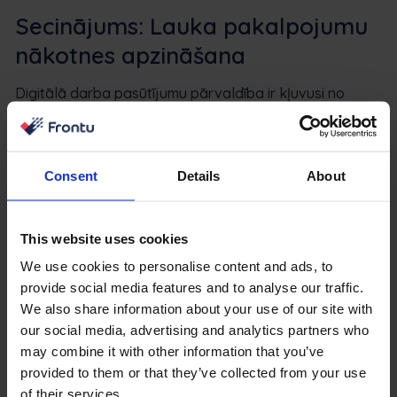
Secinājums: Lauka pakalpojumu
nākotnes apzināšana
Digitālā darba pasūtījumu pārvaldība ir kļuvusi no
konkurētspējas priekšrocības par pamatprasību uz
pakalpojumiem balstītiem uzņēmumiem. Uzņēmumi, kas
turpina paļauties uz manuāliem procesiem, ir ne tikai
Consent
Details
About
lēnāki. Tie darbojas ar ierobežotu pārredzamību,
aizkavētu lēmumu pieņemšanu un nevajadzīgu
darbības risku.
This website uses cookies
We use cookies to personalise content and ads, to
Vispraktiskākais sākumpunkts ir pārskatīt esošās
provide social media features and to analyse our traffic.
darba plūsmas un noteikt, kur tiek zaudēts laiks.
We also share information about your use of our site with
Apstiprinājumi papīra formātā, aizkavēta ziņošana un
our social media, advertising and analytics partners who
dubulta datu ievadīšana bieži vien ir pirmie
may combine it with other information that you’ve
neefektivitātes rādītāji. Šo jomu risināšana, izmantojot
provided to them or that they’ve collected from your use
digitālo sistēmu, rada tūlītējus ieguvumus, kas aptver
of their services.