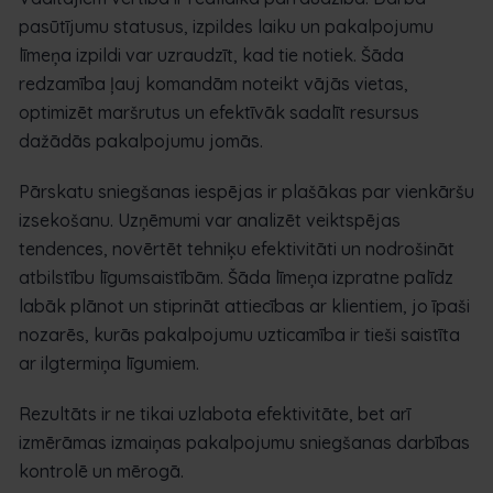
pasūtījumu statusus, izpildes laiku un pakalpojumu
līmeņa izpildi var uzraudzīt, kad tie notiek. Šāda
redzamība ļauj komandām noteikt vājās vietas,
optimizēt maršrutus un efektīvāk sadalīt resursus
dažādās pakalpojumu jomās.
Pārskatu sniegšanas iespējas ir plašākas par vienkāršu
izsekošanu. Uzņēmumi var analizēt veiktspējas
tendences, novērtēt tehniķu efektivitāti un nodrošināt
atbilstību līgumsaistībām. Šāda līmeņa izpratne palīdz
labāk plānot un stiprināt attiecības ar klientiem, jo īpaši
nozarēs, kurās pakalpojumu uzticamība ir tieši saistīta
ar ilgtermiņa līgumiem.
Rezultāts ir ne tikai uzlabota efektivitāte, bet arī
izmērāmas izmaiņas pakalpojumu sniegšanas darbības
kontrolē un mērogā.