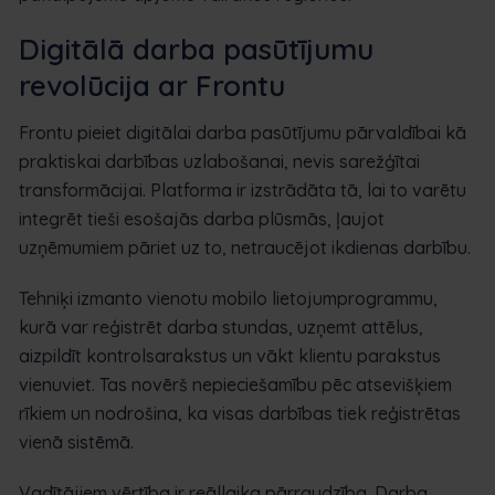
Digitālā darba pasūtījumu
revolūcija ar Frontu
Frontu pieiet digitālai darba pasūtījumu pārvaldībai kā
praktiskai darbības uzlabošanai, nevis sarežģītai
transformācijai. Platforma ir izstrādāta tā, lai to varētu
integrēt tieši esošajās darba plūsmās, ļaujot
uzņēmumiem pāriet uz to, netraucējot ikdienas darbību.
Tehniķi izmanto vienotu mobilo lietojumprogrammu,
kurā var reģistrēt darba stundas, uzņemt attēlus,
aizpildīt kontrolsarakstus un vākt klientu parakstus
vienuviet. Tas novērš nepieciešamību pēc atsevišķiem
rīkiem un nodrošina, ka visas darbības tiek reģistrētas
vienā sistēmā.
Vadītājiem vērtība ir reāllaika pārraudzība. Darba