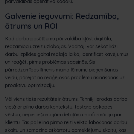
pārvaldības operatīvo kodolu.
Galvenie ieguvumi: Redzamība,
ātrums un ROI
Kad darba pasūtījumu pārvaldība kļūst digitāla,
redzamība uzreiz uzlabojas. Vadītāji var sekot līdzi
darbu izpildes gaitai reālajā laikā, identificēt kavējumus
un reaģēt, pirms problēmas saasinās. Šis
pārredzamības līmenis maina lēmumu pieņemšanas
veidu, pārejot no reaģējošas problēmu risināšanas uz
proaktīvu optimizāciju.
Vēl viens tiešs rezultāts ir ātrums. Tehniķi ierodas darba
vietā ar pilnu darba kontekstu, tostarp apkopes
vēsturi, nepieciešamajām detaļām un informāciju par
klientu. Tas palielina pirmo reizi veikto labošanas darbu
skaitu un samazina atkārtotu apmeklējumu skaitu, kas