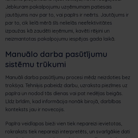
Jebkuram pakalpojumu uzņēmumam patiesais
jautājums nav par to, vai papīrs ir neērts. Jautājums ir
par to, cik lielā mērā šīs nelielās neefektivitātes
izpaužas kā zaudēti ieņēmumi, kavēti rēķini un
neizmantotas pakalpojumu iespējas gada laikā.
Manuālo darba pasūtījumu
sistēmu trūkumi
Manuāli darba pasūtījumu procesi mēdz neizdoties bez
trokšņa. Tehniķis pabeidz darbu, uzraksta piezīmes uz
papīra un nodod tās dienas vai pat nedēļas beigās.
Līdz brīdim, kad informācija nonāk birojā, darbības
konteksts jau ir novecojis.
Papīra veidlapas bieži vien tiek nepareizi ievietotas,
rokraksts tiek nepareizi interpretēts, un svarīgākie dati