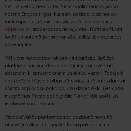
tieši uz vietas. Bezsaistes funkcionalitātei ir izšķiroša
nozīme Eiropas tirgos, kur servisa darbi bieži notiek
lauku apvidos, rūpnieciskajās zonās vai pazemes
objektos
ar ierobežotu savienojamību. Dati tiek fiksēti
lokāli un automātiski sinhronizēti, tiklīdz tiek atjaunots
savienojums.
Vēl viens noteicošais faktors ir integrācija. Spēcīga
platforma savieno darba pasūtījumus ar inventāra
sistēmām, klientu ierakstiem un aktīvu vēsturi. Tādējādi
tiek radīts pilnīgs darbības pārskats, kurā katrs darbs ir
saistīts ar plašāku pakalpojumu dzīves ciklu. Bez šāda
integrācijas līmeņa pat digitālie rīki var kļūt izolēti un
ierobežot savu ietekmi.
Visefektīvākās platformas sevi pozicionē nevis kā
atsevišķus rīkus, bet gan kā lauka pakalpojumu