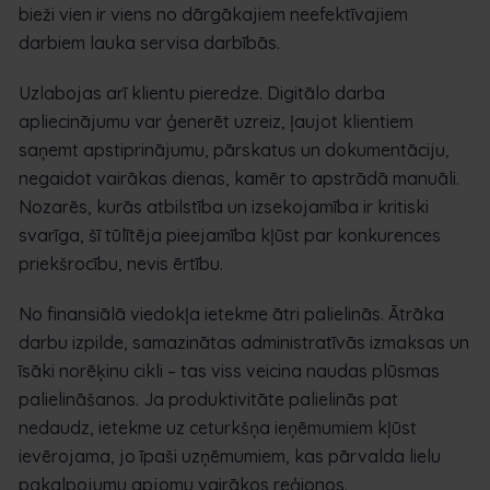
bieži vien ir viens no dārgākajiem neefektīvajiem
darbiem lauka servisa darbībās.
Uzlabojas arī klientu pieredze. Digitālo darba
apliecinājumu var ģenerēt uzreiz, ļaujot klientiem
saņemt apstiprinājumu, pārskatus un dokumentāciju,
negaidot vairākas dienas, kamēr to apstrādā manuāli.
Nozarēs, kurās atbilstība un izsekojamība ir kritiski
svarīga, šī tūlītēja pieejamība kļūst par konkurences
priekšrocību, nevis ērtību.
No finansiālā viedokļa ietekme ātri palielinās. Ātrāka
darbu izpilde, samazinātas administratīvās izmaksas un
īsāki norēķinu cikli – tas viss veicina naudas plūsmas
palielināšanos. Ja produktivitāte palielinās pat
nedaudz, ietekme uz ceturkšņa ieņēmumiem kļūst
ievērojama, jo īpaši uzņēmumiem, kas pārvalda lielu
pakalpojumu apjomu vairākos reģionos.