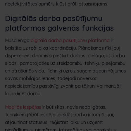
neefektivitātes apmērs kļūst grūti attaisnojams.
Digitālās darba pasūtījumu
platformas galvenās funkcijas
Mūsdienīga
digitālā darba pasūtījumu platforma
ir
balstīta uz reāllaika koordināciju. Plānošanas rīki ļauj
dispečeriem dinamiski piešķirt darbus, pielāgojot darba
slodzi, pamatojoties uz steidzamību, tehniķu pieejamību
un atrašanās vietu. Tehniķi uzreiz saņem atjauninājumus
savās mobilajās ierīcēs, tādējādi novēršot
nepieciešamību pastāvīgi zvanīt pa tālruni vai manuāli
koordinēt darbu.
Mobilās iespējas
ir būtiskas, nevis neobligātas.
Tehniķiem jābūt iespējai piekļūt darba informācijai,
atjaunināt statusus, reģistrēt laiku un uzņemt
pierādījumus, piemēram, fotogrāfijas vai parakstus,