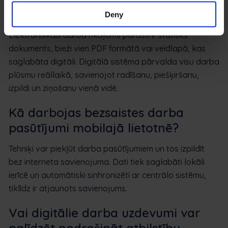
sistēmu?
Deny
Elektroniskais darba rīkojums parasti ir statisks
dokuments, bieži vien PDF formātā vai veidlapā, kas
saglabāta digitāli. Digitālā sistēma pārvalda visu darba
plūsmu reāllaikā, savienojot radīšanu, piešķiršanu,
izpildi un ziņošanu vienā vidē.
Kā darbojas bezsaistes darba
pasūtījumi mobilajā lietotnē?
Tehniķi var piekļūt darba pasūtījumiem un tos izpildīt
bez interneta savienojuma. Dati tiek saglabāti lokāli
ierīcē un automātiski sinhronizēti ar centrālo sistēmu,
tiklīdz ir atjaunots savienojums.
Vai digitālie darba uzdevumi var
palīdzēt nodrošināt atbilstību