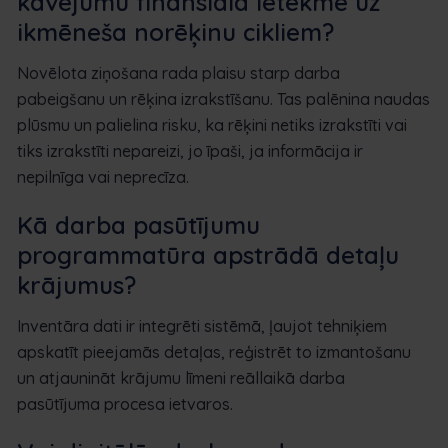
kavējumu finansiālā ietekme uz
ikmēneša norēķinu cikliem?
Novēlota ziņošana rada plaisu starp darba
pabeigšanu un rēķina izrakstīšanu. Tas palēnina naudas
plūsmu un palielina risku, ka rēķini netiks izrakstīti vai
tiks izrakstīti nepareizi, jo īpaši, ja informācija ir
nepilnīga vai neprecīza.
Kā darba pasūtījumu
programmatūra apstrādā detaļu
krājumus?
Inventāra dati ir integrēti sistēmā, ļaujot tehniķiem
apskatīt pieejamās detaļas, reģistrēt to izmantošanu
un atjaunināt krājumu līmeni reāllaikā darba
pasūtījuma procesa ietvaros.