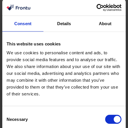
skalowania operacji serwisowych.
Podsumowanie: Przyszłość usług
terenowych
Consent
Details
About
Cyfrowe zarządzanie zleceniami pracy zmieniło się z
This website uses cookies
przewagi konkurencyjnej w podstawowy wymóg dla
firm usługowych. Firmy, które nadal polegają na
We use cookies to personalise content and ads, to
provide social media features and to analyse our traffic.
procesach manualnych, są nie tylko wolniejsze.
We also share information about your use of our site with
Działają z ograniczoną widocznością, opóźnionym
our social media, advertising and analytics partners who
podejmowaniem decyzji i niepotrzebnym ryzykiem
may combine it with other information that you’ve
operacyjnym.
provided to them or that they’ve collected from your use
of their services.
Najbardziej praktycznym punktem wyjścia jest
przegląd istniejących przepływów pracy i określenie,
gdzie tracony jest czas. Zatwierdzenia w formie
Consent
papierowej, opóźnione raportowanie i powielone
Necessary
Selection
wprowadzanie danych są często pierwszymi