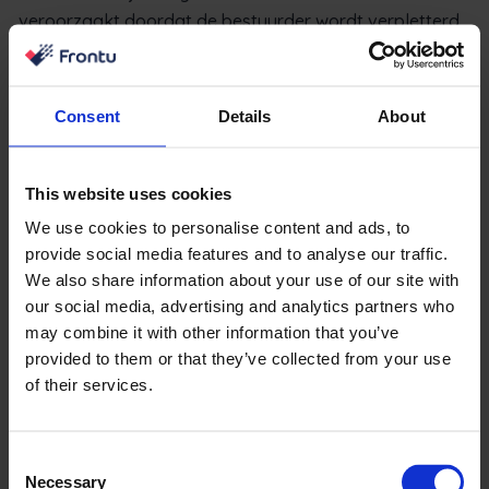
veroorzaakt doordat de bestuurder wordt verpletterd
of vastgepind door een kantelende vorkheftruck.
Overschrijd de gewichtslimiet niet
Consent
Details
About
en houd de lading altijd stabiel en
in balans.
This website uses cookies
Het overschrijden van de gewichtslimiet of het niet
We use cookies to personalise content and ads, to
goed uitbalanceren van de lading kan ertoe leiden dat
provide social media features and to analyse our traffic.
de vorkheftruck kantelt of de lading valt, wat letsel of
We also share information about your use of our site with
schade kan veroorzaken. OSHA rapporteert zelfs dat
our social media, advertising and analytics partners who
25% van de dodelijke ongevallen met vorkheftrucks
may combine it with other information that you’ve
wordt veroorzaakt door een vallend voorwerp.
provided to them or that they’ve collected from your use
of their services.
Vermijd het aanpassen van de
hoogte van de lading tijdens het
Consent
rijden.
Necessary
Selection