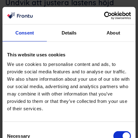
Undvik att justera lastens höjd
under körning.
Om du justerar lastens höjd under körning kan det leda
till att trucken blir instabil och tippar över, vilket kan
Consent
Details
About
orsaka personskador eller skador.
Håll ett säkert avstånd till kanterna
This website uses cookies
på plattformar och ramper.
We use cookies to personalise content and ads, to
provide social media features and to analyse our traffic.
Genom att hålla ett säkert avstånd till kanterna på
We also share information about your use of our site with
plattformar och ramper kan du förhindra att
our social media, advertising and analytics partners who
gaffeltrucken kör av kanten och orsakar personskador
may combine it with other information that you’ve
eller skador.
provided to them or that they’ve collected from your use
of their services.
Håll utkik efter andra fordon i
närheten av din arbetsplats.
Consent
Necessary
Selection
Genom att hålla utkik efter andra fordon kan man