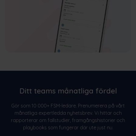
Ditt teams månatliga fördel
Gör som 10 000+ FSM-ledare. Prenumerera på vårt
månatliga expertledda nyhetsbrev. Vi hittar och
rapporterar om fallstudier, framgångshistorier och
playbooks som fungerar där ute just nu.