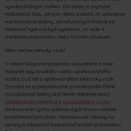
vysokozdvižných vozíkov. Dôvodom je zvyčajne
nedostatok času, zdrojov alebo znalostí, čo spôsobuje
najrôznejšie problémy, od nefunkčných bŕzd až po
netesnosť hydraulických systémov, čo vedie k
zraneniam pracovníkov alebo k horším situáciám.
Nikto nechce nehody, však?
V našom blogovom príspevku sa podelíme o naše
najlepšie tipy na údržbu vášho vysokozdvižného
vozíka, či už ide o spaľovací alebo elektrický vozík.
Dozviete sa aj bezpečnostné pravidlá podľa OSHA
(Occupational Safety and Health Administration).
štandardných smerníc pre vysokozdvižné vozíky
.
Dodržiavaním týchto jednoduchých krokov môžete
predchádzať poruchám, minimalizovať náklady na
opravy a zabezpečiť bezpečnosť svojich pracovníkov.