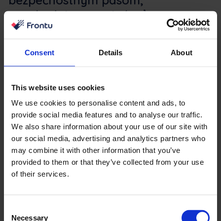
nezabudnite sa pripútať.
Podľa OSHA môže používanie bezpečnostných pásov
zabrániť tomu, aby obsluhu počas prevrátenia
Consent
Details
About
vysokozdvižného vozíka niekto vyhodil z vozíka, čo
môže zachrániť jej život. V skutočnosti OSHA uvádza,
že 42 % smrteľných úrazov vysokozdvižných vozíkov je
This website uses cookies
spôsobených tým, že obsluha je rozdrvená alebo
We use cookies to personalise content and ads, to
pritlačená prevráteným vysokozdvižným vozíkom.
provide social media features and to analyse our traffic.
We also share information about your use of our site with
Neprekračujte hmotnostný limit a
our social media, advertising and analytics partners who
vždy udržujte náklad stabilný a
may combine it with other information that you’ve
provided to them or that they’ve collected from your use
vyvážený.
of their services.
Prekročenie hmotnostného limitu alebo nesprávne
vyváženie nákladu môže spôsobiť prevrátenie
Consent
vysokozdvižného vozíka alebo pád nákladu, čo môže
Necessary
Selection