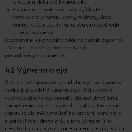
je motor a elektrické komponenty.
Pomocou stlačeného vzduchu vyfúkajte z
motorového priestoru všetky nečistoty alebo
úlomky, pričom dbajte na to, aby ste nepoškodili
citlivé komponenty.
Odporúčame vykonávať pravidelné čistenie aspoň raz
týždenne alebo častejšie, v závislosti od
prevádzkových podmienok.
#2 Výmena oleja
Ďalším dôležitým aspektom údržby vysokozdvižného
vozíka je pravidelná výmena oleja. Olej v motore
vysokozdvižného vozíka maže jeho pohyblivé časti,
znižuje trenie a pomáha predchádzať opotrebovaniu.
Časom sa olej môže znečistiť nečistotami, úlomkami a
inými časticami, čím sa znižuje jeho účinnosť. Tu je
niekoľko tipov na vykonávanie výmeny oleja vo vašom