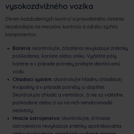
vysokozdvižného vozíka
Okrem každodenných kontrol a pravidelného čistenia
nezabúdajte na mesačnú kontrolu a údržbu týchto
komponentov:
Batéria
: skontrolujte, či batéria nevykazuje známky
poškodenia, korózie alebo úniku. Vyčistite póly
batérie a v prípade potreby pridajte destilovanú
vodu.
Chladiaci systém
: skontrolujte hladinu chladiacej
kvapaliny a v prípade potreby ju doplňte.
Skontrolujte chladič a ventilátor, či nie sú viditeľne
poškodené alebo či sa na nich nenahromadili
nečistoty.
Hnacie ústrojenstvo
: skontrolujte, či hnacie
ústrojenstvo nevykazuje známky opotrebovania
alebo poškodenia, napríklad uvoľnené remene