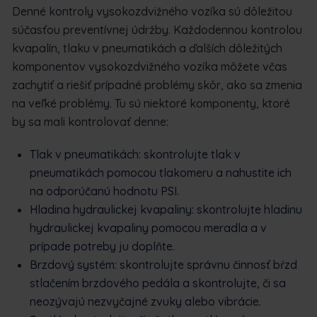
Denné kontroly vysokozdvižného vozíka sú dôležitou
súčasťou preventívnej údržby. Každodennou kontrolou
kvapalín, tlaku v pneumatikách a ďalších dôležitých
komponentov vysokozdvižného vozíka môžete včas
zachytiť a riešiť prípadné problémy skôr, ako sa zmenia
na veľké problémy. Tu sú niektoré komponenty, ktoré
by sa mali kontrolovať denne:
Tlak v pneumatikách: skontrolujte tlak v
pneumatikách pomocou tlakomeru a nahustite ich
na odporúčanú hodnotu PSI.
Hladina hydraulickej kvapaliny: skontrolujte hladinu
hydraulickej kvapaliny pomocou meradla a v
prípade potreby ju doplňte.
Brzdový systém: skontrolujte správnu činnosť bŕzd
stlačením brzdového pedála a skontrolujte, či sa
neozývajú nezvyčajné zvuky alebo vibrácie.