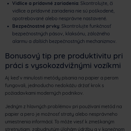
Vidlice a prídavné zariadenia
: Skontrolujte, či
vidlice a prídavné zariadenia nie sú poškodené,
opotrebované alebo nesprávne nastavené.
Bezpečnostné prvky
: Skontrolujte funkčnosť
bezpečnostných pásov, klaksónu, záložného
alarmu a ďalších bezpečnostných mechanizmov.
Bonusový tip pre produktivitu pri
práci s vysokozdvižnými vozíkmi
Aj keď v minulosti metódy písania na papier a perom
fungovali, jednoducho nedokážu držať krok s
požiadavkami moderných podnikov.
Jedným z hlavných problémov pri používaní metód na
papier a pero je možnosť straty alebo nesprávneho
umiestnenia informácií. To môže viesť k zmeškaným
stretnutiam, zabudnutým úlohám údržby a v konečnom