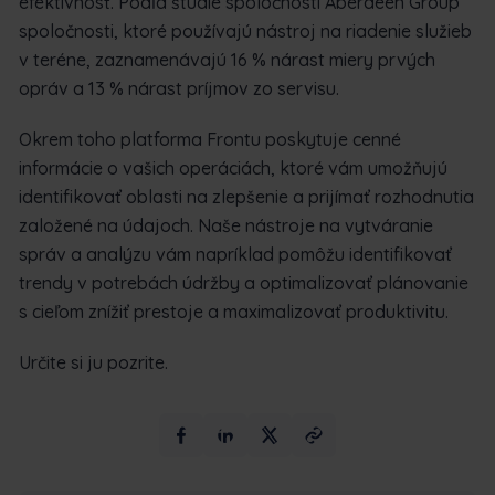
efektívnosť. Podľa štúdie spoločnosti Aberdeen Group
spoločnosti, ktoré používajú nástroj na riadenie služieb
v teréne, zaznamenávajú 16 % nárast miery prvých
opráv a 13 % nárast príjmov zo servisu.
Okrem toho platforma Frontu poskytuje cenné
informácie o vašich operáciách, ktoré vám umožňujú
identifikovať oblasti na zlepšenie a prijímať rozhodnutia
založené na údajoch. Naše nástroje na vytváranie
správ a analýzu vám napríklad pomôžu identifikovať
trendy v potrebách údržby a optimalizovať plánovanie
s cieľom znížiť prestoje a maximalizovať produktivitu.
Určite si ju pozrite.