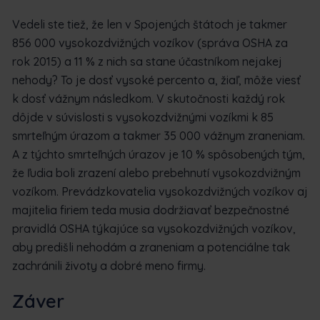
Vedeli ste tiež, že len v Spojených štátoch je takmer
856 000 vysokozdvižných vozíkov (správa OSHA za
rok 2015) a 11 % z nich sa stane účastníkom nejakej
nehody? To je dosť vysoké percento a, žiaľ, môže viesť
k dosť vážnym následkom. V skutočnosti každý rok
dôjde v súvislosti s vysokozdvižnými vozíkmi k 85
smrteľným úrazom a takmer 35 000 vážnym zraneniam.
A z týchto smrteľných úrazov je 10 % spôsobených tým,
že ľudia boli zrazení alebo prebehnutí vysokozdvižným
vozíkom. Prevádzkovatelia vysokozdvižných vozíkov aj
majitelia firiem teda musia dodržiavať bezpečnostné
pravidlá OSHA týkajúce sa vysokozdvižných vozíkov,
aby predišli nehodám a zraneniam a potenciálne tak
zachránili životy a dobré meno firmy.
Záver