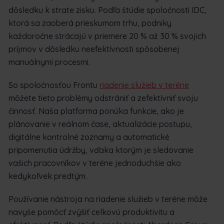
dôsledku k strate zisku. Podľa štúdie spoločnosti IDC,
ktorá sa zaoberá prieskumom trhu, podniky
každoročne strácajú v priemere 20 % až 30 % svojich
príjmov v dôsledku neefektívnosti spôsobenej
manuálnymi procesmi.
So spoločnosťou Frontu
riadenie služieb v teréne
môžete tieto problémy odstrániť a zefektívniť svoju
činnosť. Naša platforma ponúka funkcie, ako je
plánovanie v reálnom čase, aktualizácie postupu,
digitálne kontrolné zoznamy a automatické
pripomenutia údržby, vďaka ktorým je sledovanie
vašich pracovníkov v teréne jednoduchšie ako
kedykoľvek predtým.
Používanie nástroja na riadenie služieb v teréne môže
navyše pomôcť zvýšiť celkovú produktivitu a