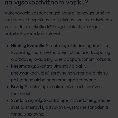
na vysokozdvižnom vozíku?
Vykonávanie každodenných kontrol je nevyhnutné na
zachovanie bezpečnosti a funkčnosti vysokozdvižného
vozíka. Tu je niekoľko kľúčových oblastí, ktoré je
potrebné denne kontrolovať:
Hladiny kvapalín
: Skontrolujte hladinu hydraulickej
kvapaliny, motorového oleja, chladiacej kvapaliny
a brzdovej kvapaliny, či je v odporúčanom rozsahu.
Pneumatiky
: Skontrolujte stav a tlak v
pneumatikách, či sú správne nahustené a či nie sú
poškodené alebo nadmerne opotrebované.
Brzdy
: Skontrolujte reakciu bŕzd a ich správnu
funkčnosť.
Svetlá a signály: Skontrolujte, či svetlomety, zadné
svetlá, smerovky a zvukové výstražné zariadenia
fungujú správne.