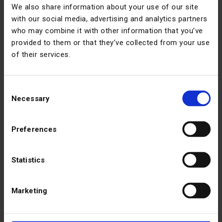
We also share information about your use of our site
with our social media, advertising and analytics partners
who may combine it with other information that you’ve
provided to them or that they’ve collected from your use
of their services.
Consent
Necessary
Selection
Preferences
Statistics
Ошибки интеграции больше не означают потерю
времени. ИИ Frontu по щелчку мыши объясняет, что
Marketing
пошло не так и как это исправить, простым и
доступным языком. Вместо того чтобы
расшифровывать системные сообщения, ваша