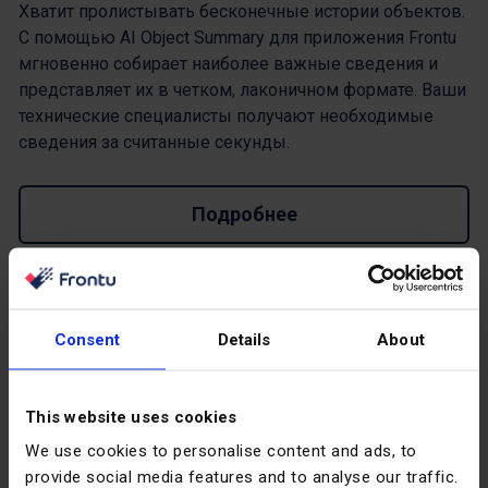
Хватит пролистывать бесконечные истории объектов.
С помощью AI Object Summary для приложения Frontu
мгновенно собирает наиболее важные сведения и
представляет их в четком, лаконичном формате. Ваши
технические специалисты получают необходимые
сведения за считанные секунды.
Подробнее
Пояснения к интеграции
Consent
Details
About
This website uses cookies
We use cookies to personalise content and ads, to
provide social media features and to analyse our traffic.