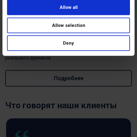
команда получает руководство к действию – от ввода
Allow all
к пониманию, без лишней работы, быстрее решая
проблемы и обеспечивая бесперебойную работу
Allow selection
рабочих процессов. Max AI встроен непосредственно
в рабочие процессы на местах – сбор данных,
Deny
обобщение истории, объяснение проблем и
преобразование данных в решения в режиме
реального времени.
Подробнее
Что говорят наши клиенты