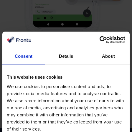
Brezhibna sinhronizacija
Consent
Details
About
podatkov SPIS
Pozabite na ročno iskanje. Upravičeni podatki pridejo
This website uses cookies
neposredno v vaš sistem prek varne, samodejne
We use cookies to personalise content and ads, to
povezave SPIS.
provide social media features and to analyse our traffic.
We also share information about your use of our site with
our social media, advertising and analytics partners who
may combine it with other information that you’ve
provided to them or that they’ve collected from your use
of their services.