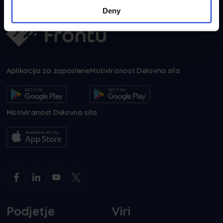
Deny
Aplikacija za zaposlene
Motiviranost Delovna sila
Motiviranost Delovna sila
Podjetje
Viri