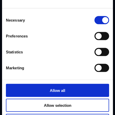
Mesečna prednost vaše ekipe
Consent
Necessary
Selection
Pridružite se več kot 10.000 voditeljem FSM. Naročite
se na naše mesečne novice, ki jih vodijo strokovnjaki.
Preferences
Poiščemo in poročamo o študijah primerov, zgodbah
o uspehu in navodilih za uporabo, ki trenutno
delujejo.
Statistics
Marketing
Naroči se
Allow all
Allow selection