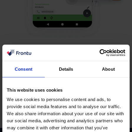
Безпроблемна синхронизация
на данните в SPIS
Consent
Details
About
Забравете за ръчните търсения. Допустимите данни
постъпват директно в системата ви чрез сигурна,
автоматизирана SPIS връзка.
This website uses cookies
We use cookies to personalise content and ads, to
provide social media features and to analyse our traffic.
We also share information about your use of our site with
our social media, advertising and analytics partners who
may combine it with other information that you’ve