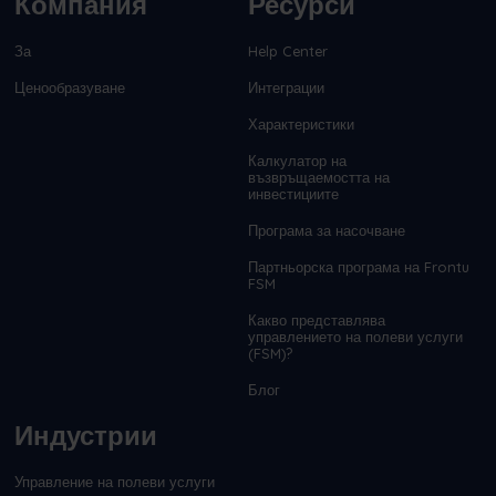
Компания
Ресурси
За
Help Center
Ценообразуване
Интеграции
Характеристики
Калкулатор на
възвръщаемостта на
инвестициите
Програма за насочване
Партньорска програма на Frontu
FSM
Какво представлява
управлението на полеви услуги
(FSM)?
Блог
Индустрии
Управление на полеви услуги