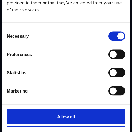
provided to them or that they’ve collected from your use
of their services.
Месечното предимство на вашия
екип
Consent
Necessary
Selection
Присъединете се към над 10 000 лидери на FSM.
Абонирайте се за нашия месечен бюлетин, воден от
експерти. Ние намираме и съобщаваме за казуси,
Preferences
истории за успех и наръчници за действие, които
работят там в момента.
Statistics
Marketing
Абонирайте се
Allow all