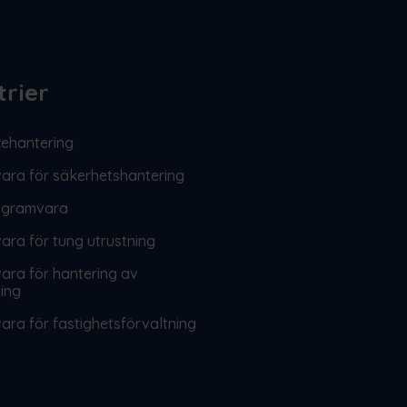
trier
cehantering
ara för säkerhetshantering
ogramvara
ra för tung utrustning
ra för hantering av
ning
ra för fastighetsförvaltning