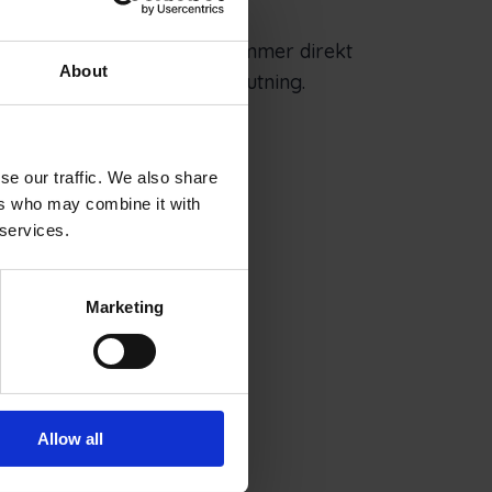
. Berättigade uppgifter kommer direkt
About
ker, automatiserad SPIS-anslutning.
se our traffic. We also share
ers who may combine it with
 services.
Marketing
Allow all