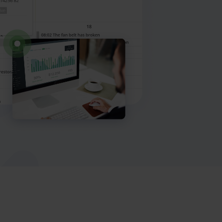
Max AI
Boka en demo