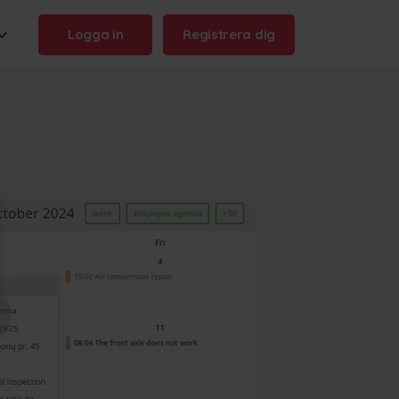
Logga in
Registrera dig
n name:
.frontu.com
Max AI är här
Från att omformulera röriga
uppgifter till att svara på frågan
"varför blev det här försenat?" -
Max AI hjälper ditt team att agera
snabbare och hålla sig
uppdaterade.