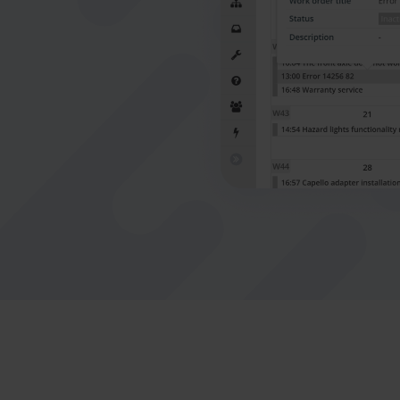
Nederlands
Norsk bokmål
српски
Slovenščina
Svenska
Türkçe