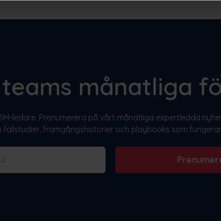
t teams månatliga fö
M-ledare. Prenumerera på vårt månatliga expertledda nyhets
fallstudier, framgångshistorier och playbooks som fungerar 
Prenumer