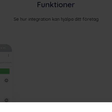
Funktioner
Se hur integration kan hjälpa ditt företag
Sömlös synkro