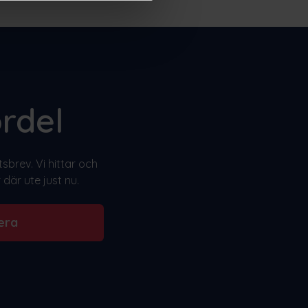
rdel
brev. Vi hittar och
där ute just nu.
era