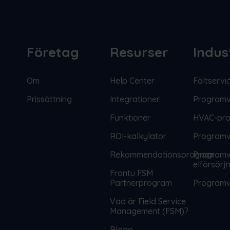
Företag
Resurser
Indus
Om
Help Center
Fältservi
Prissättning
Integrationer
Programv
Funktioner
HVAC-pr
ROI-kalkylator
Programva
Rekommendationsprogram
Programva
elförsörj
Frontu FSM
Partnerprogram
Programva
Vad är Field Service
Management (FSM)?
Blogg