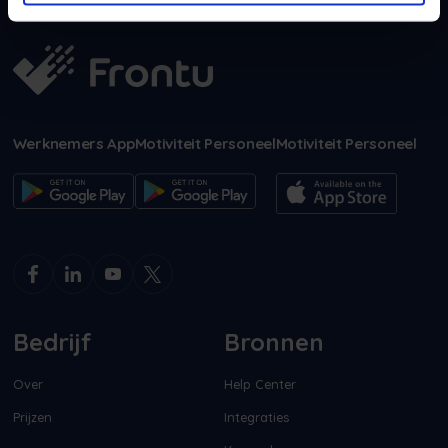
Werknemers App
Motiviteit Personeel
Motiviteit Personeel
Bedrijf
Bronnen
Over
Help Center
Prijzen
Integraties