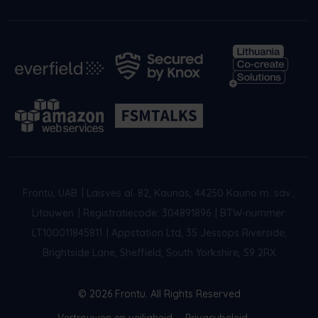
Frontu, UAB
|
Laisvės al. 82, Kaunas, 44250 Kauno m. sav.,
Litouwen
|
Registratiecode: 304891896
|
BTW-nummer:
LT100011845811
|
Appstation Ltd, 35 Jessops Riverside,
Brightside Lane, Sheffield, South Yorkshire, S9 2RX
© 2026 Frontu. All Rights Reserved
Vertrouwen en veiligheid
Privacybeleid