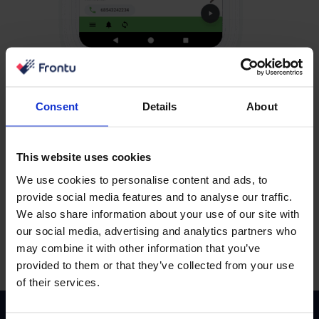
Naadloze SPIS-
Consent
Details
About
gegevenssynchronisatie
This website uses cookies
Vergeet handmatig zoeken. In aanmerking komende
gegevens komen rechtstreeks in je systeem terecht via
We use cookies to personalise content and ads, to
een veilige, geautomatiseerde SPIS-verbinding.
provide social media features and to analyse our traffic.
We also share information about your use of our site with
our social media, advertising and analytics partners who
may combine it with other information that you’ve
provided to them or that they’ve collected from your use
of their services.