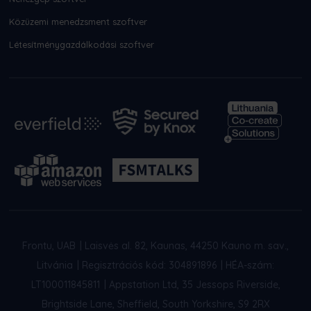
Közüzemi menedzsment szoftver
Létesítménygazdálkodási szoftver
Frontu, UAB
|
Laisvės al. 82, Kaunas, 44250 Kauno m. sav.,
Litvánia
|
Regisztrációs kód: 304891896
|
HÉA-szám:
LT100011845811
|
Appstation Ltd, 35 Jessops Riverside,
Brightside Lane, Sheffield, South Yorkshire, S9 2RX