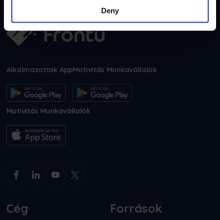
Deny
Alkalmazottak App
Motivitás Munkavállalók
Motivitás Munkavállalók
Cég
Források