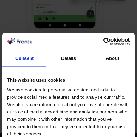
Zökkenőmentes SPIS-
Consent
Details
About
adatszinkronizálás
Felejtse el a kézi keresést. A támogatható adatok
This website uses cookies
közvetlenül az Ön rendszerébe érkeznek egy
We use cookies to personalise content and ads, to
biztonságos, automatizált SPIS-kapcsolaton keresztül.
provide social media features and to analyse our traffic.
We also share information about your use of our site with
our social media, advertising and analytics partners who
may combine it with other information that you’ve
provided to them or that they’ve collected from your use
of their services.