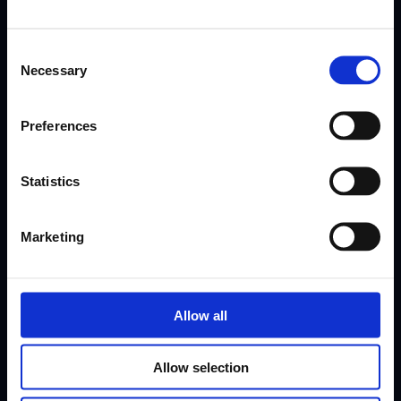
Csapata havi előnye
Consent
Necessary
Selection
Csatlakozzon 10,000+ FSM vezetőhöz. Iratkozzon fel
havi szakértői hírlevelünkre. Olyan
Preferences
esettanulmányokat, sikertörténeteket és
játékszabályokat találunk és közlünk, amelyek most
is működnek.
Statistics
Marketing
Iratkozz fel
Allow all
Allow selection