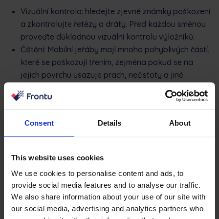
Vizuální kontrola: hledejte zjevné známky poškození
a zkontrolujte řetězy a dráty. Před každou směnou
proveďte důkladnou vizuální kontrolu výložníků.
Čištění: Mobilní jeřáby mají mnoho pohyblivých částí,
které se poškozují třením, zejména pokud se na
jejich povrchu usazuje prach, nečistoty a jiné
nečistoty. Mobilní jeřáb čistěte po každé směně.
Elektrické komponenty: Zkontrolujte ovládací panel
a jeho funkčnost. Zjistěte opotřebení a poškození
Consent
Details
About
kabelů a informujte elektrotechnika o všech
významných poškozeních, poruchách a potřebách
oprav v rámci údržby.
This website uses cookies
Zvedací zařízení: Zkontrolujte, zda nejsou
We use cookies to personalise content and ads, to
poškozené články, a vyzkoušejte zvedací
provide social media features and to analyse our traffic.
schopnost s lehkým závažím. Udržujte optimální
We also share information about your use of our site with
hladinu kapalin a promazávejte zvedací součásti.
our social media, advertising and analytics partners who
Testování bezpečnosti: proveďte vizuální kontrolu