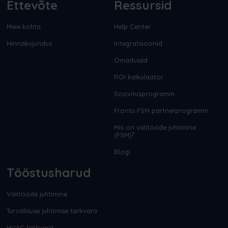
Ettevõte
Ressursid
Meie kohta
Help Center
Hinnakujundus
Integratsioonid
Omadused
ROI kalkulaator
Soovitusprogramm
Frontu FSM partnerprogramm
Mis on välitööde juhtimine
(FSM)?
Blogi
Tööstusharud
Välitööde juhtimine
Turvalisuse juhtimise tarkvara
HVAC tarkvara