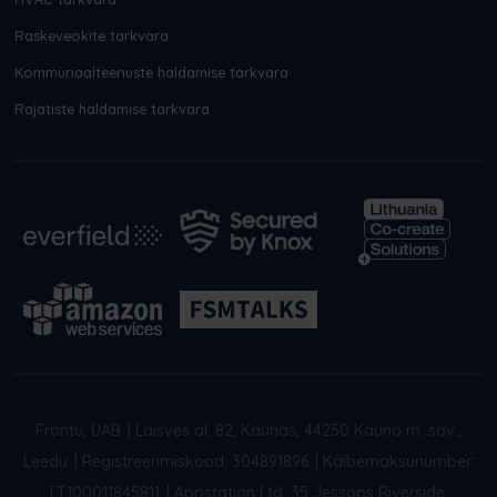
Raskeveokite tarkvara
Kommunaalteenuste haldamise tarkvara
Rajatiste haldamise tarkvara
Frontu, UAB
|
Laisvės al. 82, Kaunas, 44250 Kauno m. sav.,
Leedu
|
Registreerimiskood: 304891896
|
Käibemaksunumber:
LT100011845811
|
Appstation Ltd, 35 Jessops Riverside,