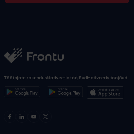
Töötajate rakendus
Motiveeriv tööjõud
Motiveeriv tööjõud