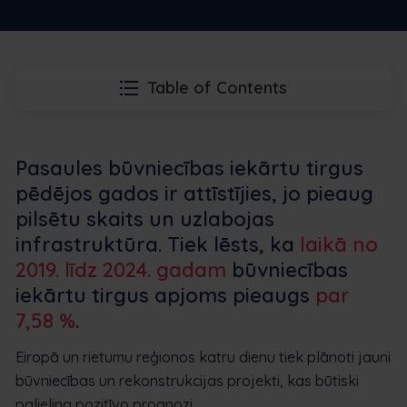
Table of Contents
Pasaules būvniecības iekārtu tirgus
pēdējos gados ir attīstījies, jo pieaug
pilsētu skaits un uzlabojas
infrastruktūra. Tiek lēsts, ka
laikā no
2019. līdz 2024. gadam
būvniecības
iekārtu tirgus apjoms pieaugs
par
7,58 %
.
Eiropā un rietumu reģionos katru dienu tiek plānoti jauni
būvniecības un rekonstrukcijas projekti, kas būtiski
palielina pozitīvo prognozi.