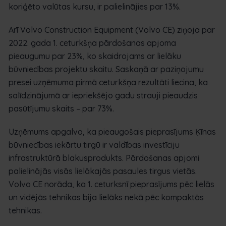
koriģēto valūtas kursu, ir palielinājies par 13%.
Arī Volvo Construction Equipment (Volvo CE) ziņoja par
2022. gada 1. ceturkšņa pārdošanas apjoma
pieaugumu par 23%, ko skaidrojams ar lielāku
būvniecības projektu skaitu. Saskaņā ar paziņojumu
presei uzņēmuma pirmā ceturkšņa rezultāti liecina, ka
salīdzinājumā ar iepriekšējo gadu strauji pieaudzis
pasūtījumu skaits – par 73%.
Uzņēmums apgalvo, ka pieaugošais pieprasījums Ķīnas
būvniecības iekārtu tirgū ir valdības investīciju
infrastruktūrā blakusprodukts. Pārdošanas apjomi
palielinājās visās lielākajās pasaules tirgus vietās.
Volvo CE norāda, ka 1. ceturksnī pieprasījums pēc lielās
un vidējās tehnikas bija lielāks nekā pēc kompaktās
tehnikas.