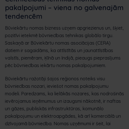
pakalpojumi – viena no galvenajām
tendencēm
Būviekārtu nomas bizness uzņem apgriezienus un, šķiet,
pozitīvi ietekmē būvniecības tehnikas globālo tirgu.
Saskaņā ar Būviekārtu nomas asociācijas (CERA)
datiem ir sagaidāms, ka attīstītās un jaunattīstības
valstīs, piemēram, Ķīnā un Indijā, pieaugs pieprasījums
pēc būvniecības iekārtu nomas pakalpojumiem.
Būviekārtu ražotāji šajos reģionos noteiks visu
būvniecības nozari, ieviešot nomas pakalpojumu
modeli. Paredzams, ka lielākās nozares, kas nodrošinās
ievērojamus ieņēmumus un izaugsmi nākotnē, ir naftas
un gāzes, publiskās infrastruktūras, komunālo
pakalpojumu un elektroapgādes, kā arī komerciālā un
dzīvojamā būvniecība. Nomas uzņēmumi ir šeit, lai