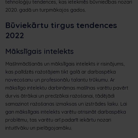
tehnoloģiju tendences, kas ietekmēs būvniecības nozari
2020. gadā un turpmākajos gados.
Būviekārtu tirgus tendences
2022
Mākslīgais intelekts
Mašīnmācīšanās un mākslīgais intelekts ir risinājums,
kas palīdzēs ražotājiem tikt galā ar darbaspēka
novecošanu un profesionālu talantu trūkumu. Ar
mākslīgo intelektu darbināmas mašīnas varētu pavērt
durvis ātrākai un precīzākai ražošanai, tādējādi
samazinot ražošanas izmaksas un izstrādes laiku. Lai
gan mākslīgais intelekts varētu atrisināt darbaspēka
problēmu, tas varētu arī padarīt iekārtu nozari
intuitīvāku un pielāgojamāku.