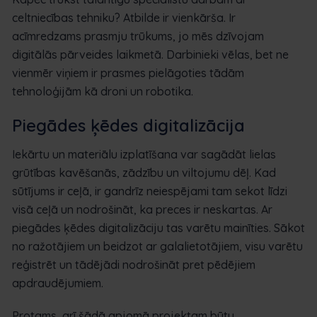
celtniecības tehniku? Atbilde ir vienkārša. Ir
acīmredzams prasmju trūkums, jo mēs dzīvojam
digitālās pārveides laikmetā. Darbinieki vēlas, bet ne
vienmēr viņiem ir prasmes pielāgoties tādām
tehnoloģijām kā droni un robotika.
Piegādes ķēdes digitalizācija
Iekārtu un materiālu izplatīšana var sagādāt lielas
grūtības kavēšanās, zādzību un viltojumu dēļ. Kad
sūtījums ir ceļā, ir gandrīz neiespējami tam sekot līdzi
visā ceļā un nodrošināt, ka preces ir neskartas. Ar
piegādes ķēdes digitalizāciju tas varētu mainīties. Sākot
no ražotājiem un beidzot ar galalietotājiem, visu varētu
reģistrēt un tādējādi nodrošināt pret pēdējiem
apdraudējumiem.
Protams, arī šādā apjomā projektam būtu