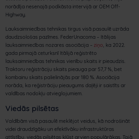
norādīja nesenajā podkāsta intervijā ar OEM Off-
Highway.
Lauksaimniecības tehnikas tirgus visā pasaulē uzrāda
daudzsološas pazīmes. FederUnacoma – Itālijas
lauksaimniecības nozares asociācija –
ziņo
, ka 2022.
gada pirmajā ceturksnī Itālijā reģistrēto
lauksaimniecības tehnikas vienību skaits ir pieaudzis.
Traktoru reģistrāciju skaits pieauga par 57,7 %, bet
kombainu skaits palielinājās par 180 %. Asociācija
norāda, ka reģistrāciju pieaugums daļēji ir saistīts ar
valdības nodokļu atvieglojumiem.
Viedās pilsētas
Valdībām visā pasaulē meklējot veidus, kā nodrošināt
videi draudzīgāku un efektīvāku infrastruktūras
attīstību, viedās pilsētas kļūst arvien populārākas. Tajā