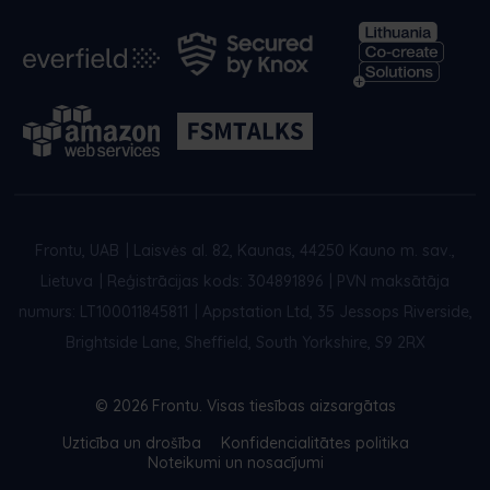
Frontu, UAB
|
Laisvės al. 82, Kaunas, 44250 Kauno m. sav.,
Lietuva
|
Reģistrācijas kods: 304891896
|
PVN maksātāja
numurs: LT100011845811
|
Appstation Ltd, 35 Jessops Riverside,
Brightside Lane, Sheffield, South Yorkshire, S9 2RX
© 2026 Frontu. Visas tiesības aizsargātas
Uzticība un drošība
Konfidencialitātes politika
Noteikumi un nosacījumi