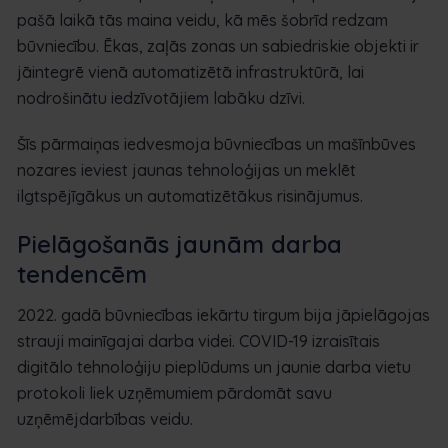
pašā laikā tās maina veidu, kā mēs šobrīd redzam
būvniecību. Ēkas, zaļās zonas un sabiedriskie objekti ir
jāintegrē vienā automatizētā infrastruktūrā, lai
nodrošinātu iedzīvotājiem labāku dzīvi.
Šīs pārmaiņas iedvesmoja būvniecības un mašīnbūves
nozares ieviest jaunas tehnoloģijas un meklēt
ilgtspējīgākus un automatizētākus risinājumus.
Pielāgošanās jaunām darba
tendencēm
2022. gadā būvniecības iekārtu tirgum bija jāpielāgojas
strauji mainīgajai darba videi. COVID-19 izraisītais
digitālo tehnoloģiju pieplūdums un jaunie darba vietu
protokoli liek uzņēmumiem pārdomāt savu
uzņēmējdarbības veidu.