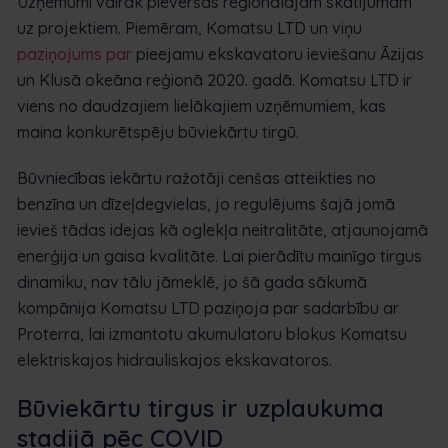
Uzņēmumi vairāk pievēršas reģionālajam skatījumam
uz projektiem. Piemēram, Komatsu LTD un viņu
paziņojums par
pieejamu ekskavatoru ieviešanu Āzijas
un Klusā okeāna reģionā 2020. gadā. Komatsu LTD ir
viens no daudzajiem lielākajiem uzņēmumiem, kas
maina konkurētspēju būviekārtu tirgū.
Būvniecības iekārtu ražotāji cenšas atteikties no
benzīna un dīzeļdegvielas, jo regulējums šajā jomā
ievieš tādas idejas kā oglekļa neitralitāte, atjaunojamā
enerģija un gaisa kvalitāte. Lai pierādītu mainīgo tirgus
dinamiku, nav tālu jāmeklē, jo šā gada sākumā
kompānija Komatsu LTD paziņoja par sadarbību ar
Proterra, lai izmantotu akumulatoru blokus Komatsu
elektriskajos hidrauliskajos ekskavatoros.
Būviekārtu tirgus ir uzplaukuma
stadijā pēc COVID