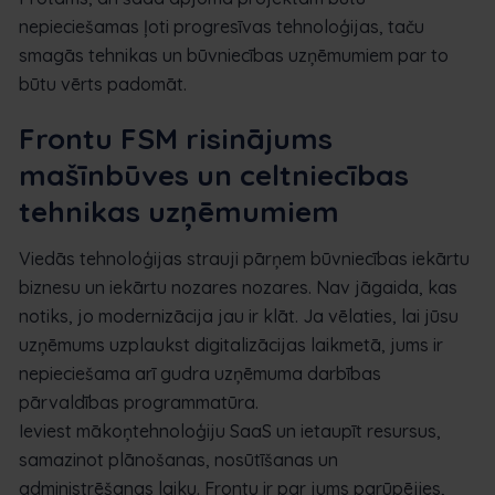
nepieciešamas ļoti progresīvas tehnoloģijas, taču
smagās tehnikas un būvniecības uzņēmumiem par to
būtu vērts padomāt.
Frontu FSM risinājums
mašīnbūves un celtniecības
tehnikas uzņēmumiem
Viedās tehnoloģijas strauji pārņem būvniecības iekārtu
biznesu un iekārtu nozares nozares. Nav jāgaida, kas
notiks, jo modernizācija jau ir klāt. Ja vēlaties, lai jūsu
uzņēmums uzplaukst digitalizācijas laikmetā, jums ir
nepieciešama arī gudra uzņēmuma darbības
pārvaldības programmatūra.
Ieviest mākoņtehnoloģiju SaaS un ietaupīt resursus,
samazinot plānošanas, nosūtīšanas un
administrēšanas laiku. Frontu ir par jums parūpējies,