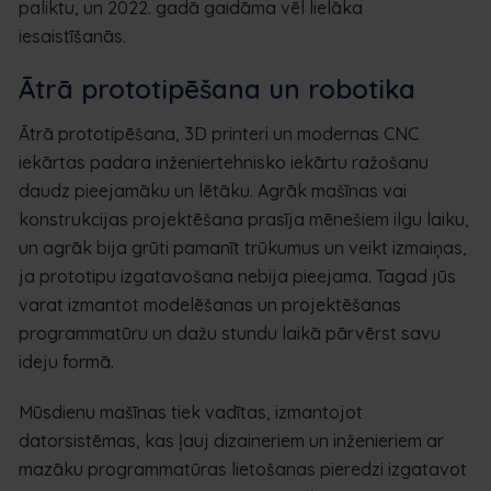
paliktu, un 2022. gadā gaidāma vēl lielāka
iesaistīšanās.
Ātrā prototipēšana un robotika
Ātrā prototipēšana, 3D printeri un modernas CNC
iekārtas padara inženiertehnisko iekārtu ražošanu
daudz pieejamāku un lētāku. Agrāk mašīnas vai
konstrukcijas projektēšana prasīja mēnešiem ilgu laiku,
un agrāk bija grūti pamanīt trūkumus un veikt izmaiņas,
ja prototipu izgatavošana nebija pieejama. Tagad jūs
varat izmantot modelēšanas un projektēšanas
programmatūru un dažu stundu laikā pārvērst savu
ideju formā.
Mūsdienu mašīnas tiek vadītas, izmantojot
datorsistēmas, kas ļauj dizaineriem un inženieriem ar
mazāku programmatūras lietošanas pieredzi izgatavot