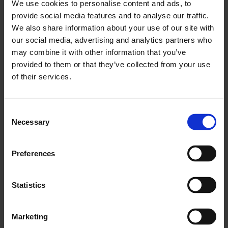
We use cookies to personalise content and ads, to
gaidāmajām valdības investīcijām infrastruktūrā.
provide social media features and to analyse our traffic.
Turpinot Volvo un Ziemeļamerikas tirgu, būviekārtu
We also share information about your use of our site with
pieprasījums pieauga arī Apvienotajā Karalistē, veicinot
our social media, advertising and analytics partners who
pārdošanas apjoma pieaugumu par 30 % 2022. gada 1.
may combine it with other information that you’ve
ceturksnī, teikts Būviekārtu asociācijas (CEA)
provided to them or that they’ve collected from your use
of their services.
paziņojumā presei
. Saskaņā ar pirmā ceturkšņa datiem
būviekārtu mazumtirdzniecības apjomi martā
divkāršojās salīdzinājumā ar to pašu mēnesi 2020.
Consent
gadā. Tas noveda pie 1. ceturkšņa pārdošanas apjoma
Necessary
Selection
pieauguma, kopējam pārdoto vienību skaitam
sasniedzot vairāk nekā 8000 vienību.
Preferences
CEA paziņojumā presei norāda, ka pārdošanas apjomi
arī bija par 2,9 % augstāki par 2019. gada līmeni, kas
Statistics
liecina par plašāku pieaugumu ilgākā laika posmā.
Marketing
Būvniecības tehnika un, konkrētāk, ekskavatori bija