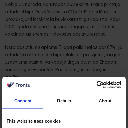
Volvo CE norāda, ka Eiropas būviekārtu tirgus pirmajā
ceturksnī bija lēns sākums, jo COVID-19 pandēmija un
ierobežojumi ietekmēja būviekārtu tirgu kopumā. Kopš
2022. gada sākuma tirgus ir pielāgojies, un globālās
vakcinācijas shēmas ir devušas pozitīvu ietekmi.
Neto pasūtījumu apjoms Eiropā palielinājās par 87%, jo
ceturkšņa otrajā pusē bija lielāks pieprasījums, lai gan
uzņēmums atzīmē, ka kopējā tirgus attīstība Eiropā ir
samazinājusies par 9%. Papildu tirgus uzlabojumi
ietvēra:
Ķīnas tirgus izaugsme ir palielinājusies par 142%
Āzijas un Klusā okeāna reģionā (izņemot Ķīnu) bija
Consent
Details
About
vērojams 16% uzlabojums.
Dienvidamerikā – par 41% vairāk nekā pērn
Ziemeļamerikā pieaugums par 7 % ir saistīts ar
This website uses cookies
pozitīvu klientu noskaņojumu saistībā ar