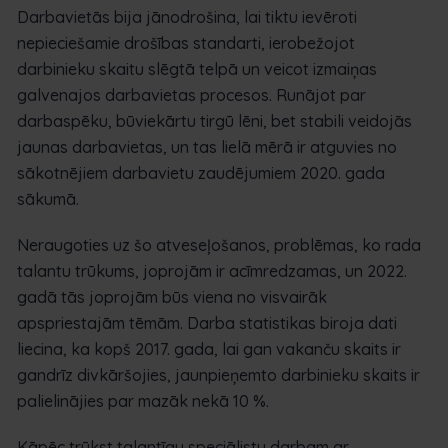
Darbavietās bija jānodrošina, lai tiktu ievēroti
nepieciešamie drošības standarti, ierobežojot
darbinieku skaitu slēgtā telpā un veicot izmaiņas
galvenajos darbavietas procesos. Runājot par
darbaspēku, būviekārtu tirgū lēni, bet stabili veidojās
jaunas darbavietas, un tas lielā mērā ir atguvies no
sākotnējiem darbavietu zaudējumiem 2020. gada
sākumā.
Neraugoties uz šo atveseļošanos, problēmas, ko rada
talantu trūkums, joprojām ir acīmredzamas, un 2022.
gadā tās joprojām būs viena no visvairāk
apspriestajām tēmām. Darba statistikas biroja dati
liecina, ka kopš 2017. gada, lai gan vakanču skaits ir
gandrīz divkāršojies, jaunpieņemto darbinieku skaits ir
palielinājies par mazāk nekā 10 %.
Kāpēc trūkst talantīgu speciālistu darbam ar