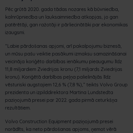
Pēc grūtā 2020. gada tādas nozares kā būvniecība,
kalnrūpniecība un lauksaimniecība atkopjas, jo gan
patērētāji, gan ražotāji ir pārliecinātāki par ekonomikas
izaugsmi.
“Labie pārdošanas apjomi, arī pakalpojumu biznesā,
un mūsu pašu veiktie pasākumi izmaksu samazināšanai
veicināja koriģēto darbības ienākumu pieaugumu līdz
11,8 miljardiem Zviedrijas kronu (7,1 miljards Zviedrijas
kronu). Koriģētā darbības peļņa palielinājās līdz
vēsturiski augstajiem 12,6 % (7,8 %),” teikts Volvo Group
prezidenta un izpilddirektora Martina Lundstedta
paziņojumā presei par 2022. gada pirmā ceturkšņa
rezultātiem.
Volvo Construction Equipment paziņojumā presei
norādīts, ka neto pārdošanas apjoms, ņemot vērā