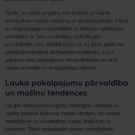
Tomēr, jo vairāk projektu tiek īstenoti, jo vairāk
būvniecības nozare saskaras ar ierobežojumiem. Sākot
ar neilgtspējīgiem materiāliem un tehnikas aprīkojumu
un beidzot ar laika un izmaksu ziņā dārgām
procedūrām, taču lieliskā ziņa ir tā, ka 2022. gads nes
jaunas būvniecības aprīkojuma tendences, kas ir
gatavas mest izaicinājumu šīm problēmām un virzīt
nozari uz modernu un ilgtspējīgu nākotni.
Lauka pakalpojumu pārvaldība
un mašīnu tendences
Lai gan mākoņtehnoloģijas, mākslīgais intelekts un
viedās pilsētas kļūst par modes vārdiem, tās maina
mašīnbūves un būvniecības nozari, kādu mēs to
pazīstam. Tāpēc apkopojām piecas nozīmīgākās