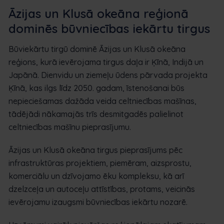
Āzijas un Klusā okeāna reģionā
dominēs būvniecības iekārtu tirgus
Būviekārtu tirgū dominē Āzijas un Klusā okeāna
reģions, kurā ievērojama tirgus daļa ir Ķīnā, Indijā un
Japānā. Dienvidu un ziemeļu ūdens pārvada projekta
Ķīnā, kas ilgs līdz 2050. gadam, īstenošanai būs
nepieciešamas dažāda veida celtniecības mašīnas,
tādējādi nākamajās trīs desmitgadēs palielinot
celtniecības mašīnu pieprasījumu.
Āzijas un Klusā okeāna tirgus pieprasījums pēc
infrastruktūras projektiem, piemēram, aizsprostu,
komerciālu un dzīvojamo ēku kompleksu, kā arī
dzelzceļa un autoceļu attīstības, protams, veicinās
ievērojamu izaugsmi būvniecības iekārtu nozarē.