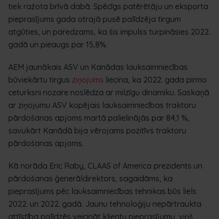
tiek ražota brīvā dabā. Spēcīgs patērētāju un eksporta
pieprasījums gada otrajā pusē palīdzēja tirgum
atgūties, un paredzams, ka šis impulss turpināsies 2022.
gadā un pieaugs par 15,8%.
AEM jaunākais ASV un Kanādas lauksaimniecības
būviekārtu tirgus
ziņojums
liecina, ka 2022. gada pirmo
ceturksni nozare noslēdza ar milzīgu dinamiku. Saskaņā
ar ziņojumu ASV kopējais lauksaimniecības traktoru
pārdošanas apjoms martā palielinājās par 84,1 %,
savukārt Kanādā bija vērojams pozitīvs traktoru
pārdošanas apjoms.
Kā norāda Eric Raby, CLAAS of America prezidents un
pārdošanas ģenerāldirektors, sagaidāms, ka
pieprasījums pēc lauksaimniecības tehnikas būs liels
2022. un 2022. gadā. Jaunu tehnoloģiju nepārtraukta
attīstība palīdzēs veicināt klientu pieprasījumu, viņš