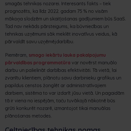
smagās tehnikas nozarei. Interesants fakts – tiek
prognozēts, ka līdz 2022. gadam 75 % no visām
mākoņa slodzēm un skaitļošanas gadījumiem būs SaaS.
Tad nav nekāds pārsteigums, ka būvniecības un
tehnikas uzņēmumi sāk meklēt inovatīvus veidus, kā
pārvaldīt savu uzņēmējdarbību.
Piemēram,
smago iekārtu lauka pakalpojumu
pārvaldības programmatūra
var novērst manuālo
darbu un palielināt darbības efektivitāti. Tā vietā, lai
zvanītu klientiem, plānotu savu darbinieku grafikus un
papildus censtos žonglēt ar administratīvajiem
darbiem, sistēma to var izdarīt jūsu vietā. Un pagaidām
tā ir viena no iespējām, taču tuvākajā nākotnē būs
grūti konkurēt nozarē, izmantojot tikai manuālas
plānošanas metodes.
Celtniecības tehnikas nomas