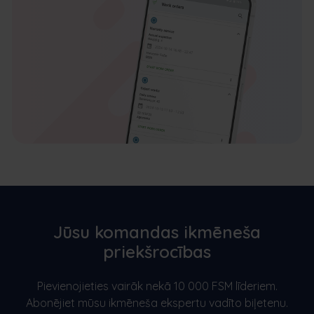
Jūsu komandas ikmēneša
priekšrocības
Pievienojieties vairāk nekā 10 000 FSM līderiem.
Abonējiet mūsu ikmēneša ekspertu vadīto biļetenu.