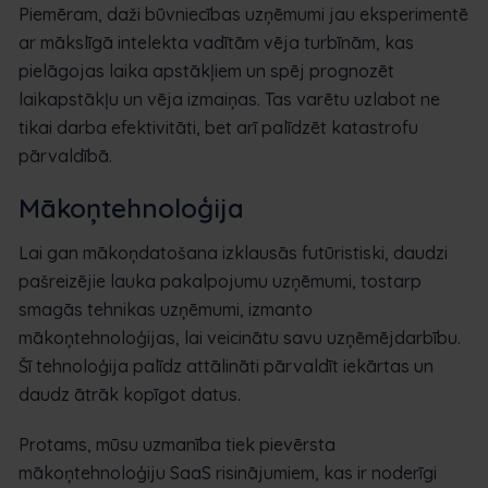
Piemēram, daži būvniecības uzņēmumi jau eksperimentē
ar mākslīgā intelekta vadītām vēja turbīnām, kas
pielāgojas laika apstākļiem un spēj prognozēt
laikapstākļu un vēja izmaiņas. Tas varētu uzlabot ne
tikai darba efektivitāti, bet arī palīdzēt katastrofu
pārvaldībā.
Mākoņtehnoloģija
Lai gan mākoņdatošana izklausās futūristiski, daudzi
pašreizējie lauka pakalpojumu uzņēmumi, tostarp
smagās tehnikas uzņēmumi, izmanto
mākoņtehnoloģijas, lai veicinātu savu uzņēmējdarbību.
Šī tehnoloģija palīdz attālināti pārvaldīt iekārtas un
daudz ātrāk kopīgot datus.
Protams, mūsu uzmanība tiek pievērsta
mākoņtehnoloģiju SaaS risinājumiem, kas ir noderīgi