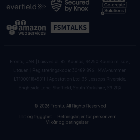
Frontu, UAB
|
Laisvės al. 82, Kaunas, 44250 Kauno m. sav.,
Litauen
|
Registreringskode: 304891896
|
MVA-nummer:
LT100011845811
|
Appstation Ltd, 35 Jessops Riverside,
Brightside Lane, Sheffield, South Yorkshire, S9 2RX
© 2026 Frontu. All Rights Reserved
Tillit og trygghet
Retningslinjer for personvern
Vilkår og betingelser