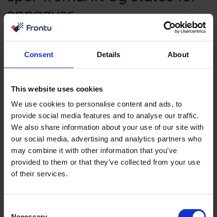
oppgaver
Integrasjonen gir deg også en bedre oversikt over
Consent
Details
About
oppgaver som har blitt forsinket, og oppgaver som
fortsatt ligger an til å bli levert i tide.
Det gir deg en helhetlig oversikt over prosjekter og
This website uses cookies
arbeidsmengde.
We use cookies to personalise content and ads, to
provide social media features and to analyse our traffic.
We also share information about your use of our site with
our social media, advertising and analytics partners who
may combine it with other information that you’ve
provided to them or that they’ve collected from your use
of their services.
Consent
Necessary