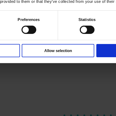
Comment interpréter 
 provided to them or that they’ve collected from your use of their
Avec Power BI, vous
claires et concises s
Preferences
Statistics
productivité de votr
Allow selection