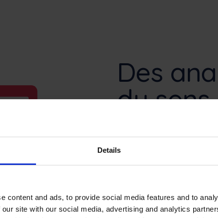
Des anal
du sens
Le terme “analyse” e
Details
domaine de la gestio
qui sème la confusio
chefs d’équipe.
e content and ads, to provide social media features and to analy
Comment utiliser les
 our site with our social media, advertising and analytics partn