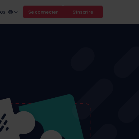
pos
Se connecter
S'inscrire
omaine :
.frontu.com
ă
Max AI est ici
Qu'il s'agisse de reformuler des
tâches compliquées ou de
répondre à la question "pourquoi
cela a-t-il été retardé ?", Max AI
aide votre équipe à agir plus
rapidement et à garder la tête
hors de l'eau.