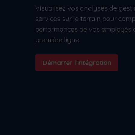
Visualisez vos analyses de gest
Études de cas
Voir comment Frontu a aidé d'autres
services sur le terrain pour com
entreprises
performances de vos employés 
première ligne.
Démarrer l’intégration