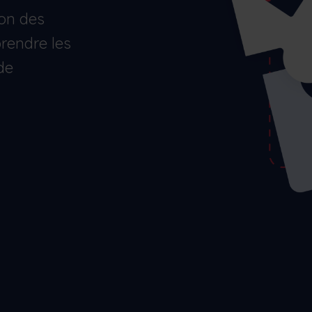
Minimiser les temps d'arrêt des machines,
suivre et optimiser les stocks, etc.
ion des
Nederlands
Norsk bokmål
српски
prendre les
Slovenščina
Svenska
Türkçe
de