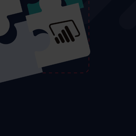
Max
Réservez une
AI
démonstration